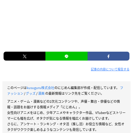
記事の内容について報告する
このページは
kusuguru株式会社
のにじめん編集部が作成・配信しています。
フ
ァッション
/
グッズ
/
漫画
の最新情報はリンク先をご覧ください。
アニメ・ゲーム・漫画などの2次元コンテンツや、声優・舞台・俳優などの情
報・話題をお届けする情報メディア「にじめん」。
女性向けアニメをはじめ、少年アニメやキャラクター作品、VTuberなどストリー
マーにも幅を広げ、オタクが気になる情報を幅広くお届けしています。
さらに、アンケート・ランキング・オタ活（推し活）お役立ち情報など、女性オ
タクがワクワク楽しめるようなコンテンツも発信しています。