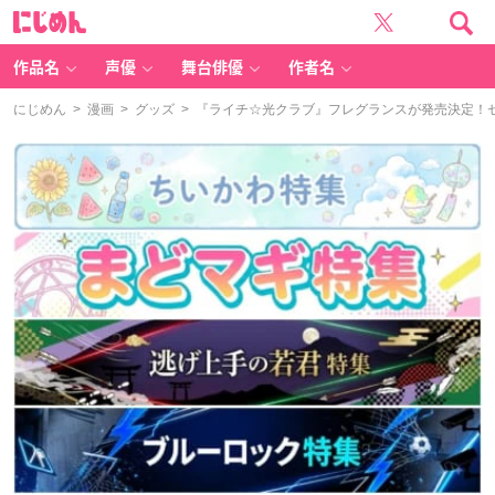
に
じ
め
ん
作品名
声優
舞台俳優
作者名
にじめん
>
漫画
>
グッズ
> 『ライチ☆光クラブ』フレグランスが発売決定！