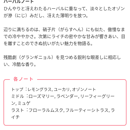
ハーバルノート
ひんやりと冴えわたるハーバルに重なって、淡々としたオゾン
が滲（にじ）みだし、冴えた薄明りを放つ。
辺りに満ちるのは、硝子片（がらすへん）にも似た、傲慢なま
での冷ややかさ。次第にライチの密やかな甘みが響きあい、目
を離すことのできぬ抗いがたい魅力を物語る。
残酷劇（グランギニョル）を見つめる鋭利な眼差しに相応し
い、冷酷な香り。
各ノート
トップ︓レモングラス, ユーカリ, オゾンノート
ミドル︓ローズマリー, ラベンダー, リーフィーグリー
ン, ミュゲ
ラスト︓フローラルムスク, フルーティーシトラス, ラ
イチ