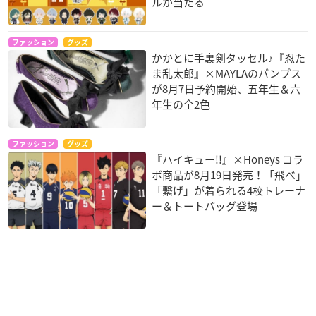
ルが当たる
ファッション
グッズ
かかとに手裏剣タッセル♪『忍た
ま乱太郎』×MAYLAのパンプス
が8月7日予約開始、五年生＆六
年生の全2色
ファッション
グッズ
『ハイキュー!!』×Honeys コラ
ボ商品が8月19日発売！「飛べ」
「繋げ」が着られる4校トレーナ
ー＆トートバッグ登場