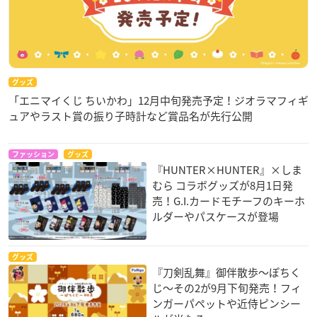
グッズ
「エニマイくじ ちいかわ」12月中旬発売予定！ジオラマフィギ
ュアやラスト賞の振り子時計など賞品名が先行公開
ファッション
グッズ
『HUNTER×HUNTER』×しま
むら コラボグッズが8月1日発
売！G.I.カードモチーフのキーホ
ルダーやパスケースが登場
グッズ
『刀剣乱舞』御伴散歩～ぽちく
じ～その2が9月下旬発売！フィ
ンガーパペットや近侍ピンシー