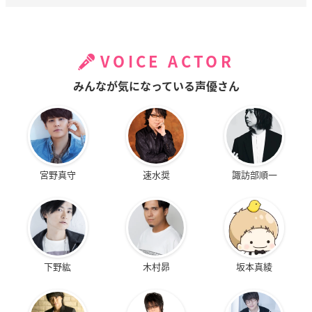
VOICE ACTOR
みんなが気になっている声優さん
宮野真守
速水奨
諏訪部順一
下野紘
木村昴
坂本真綾