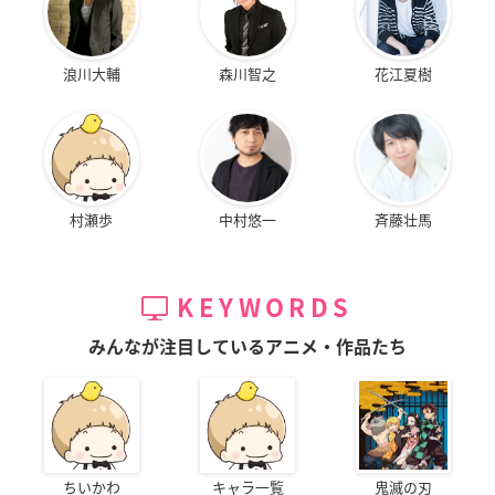
浪川大輔
森川智之
花江夏樹
村瀬歩
中村悠一
斉藤壮馬
KEYWORDS
みんなが注目しているアニメ・作品たち
ちいかわ
キャラ一覧
鬼滅の刃