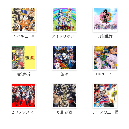
ハイキュー!!
アイドリッシ...
刀剣乱舞
暗殺教室
銀魂
HUNTER...
ヒプノシスマ...
呪術廻戦
テニスの王子様