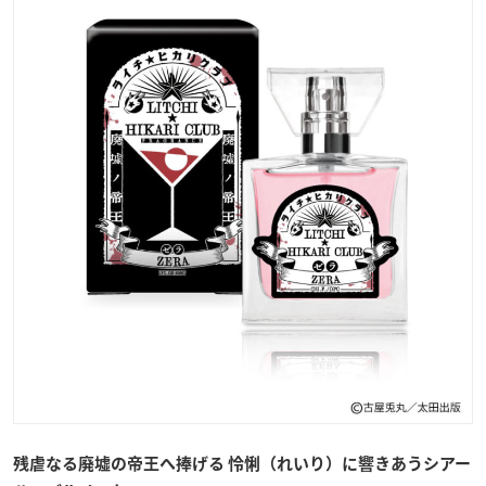
残虐なる廃墟の帝王へ捧げる 怜悧（れいり）に響きあうシアー