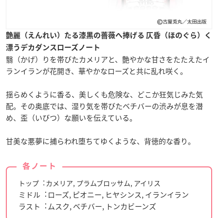
艶麗（えんれい）たる漆黒の薔薇へ捧げる 仄昏（ほのぐら）く
漂うデカダンスローズノート
翳（かげ）りを帯びたカメリアと、艶やかな甘さをたたえたイ
ランイランが花開き、華やかなローズと共に乱れ咲く。
揺らめくように香る、美しくも危険な、どこか狂気じみた気
配。その奥底では、湿り気を帯びたベチバーの渋みが息を潜
め、歪（いびつ）な願いを伝えている。
甘美な悪夢に捕らわれ堕ちてゆくような、背徳的な香り。
各ノート
トップ︓カメリア, プラムブロッサム, アイリス
ミドル︓ローズ, ピオニー, ヒヤシンス, イランイラン
ラスト︓ムスク, ベチバー, トンカビーンズ