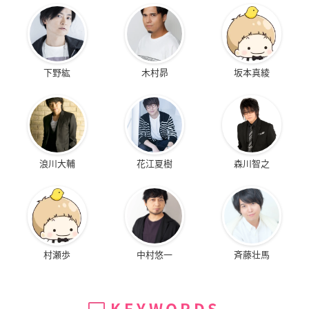
下野紘
木村昴
坂本真綾
浪川大輔
花江夏樹
森川智之
村瀬歩
中村悠一
斉藤壮馬