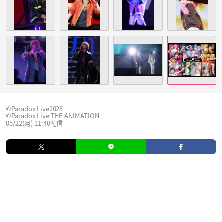
©Paradox Live2023
©Paradox Live THE ANIMATION
05/22(月) 11:40配信