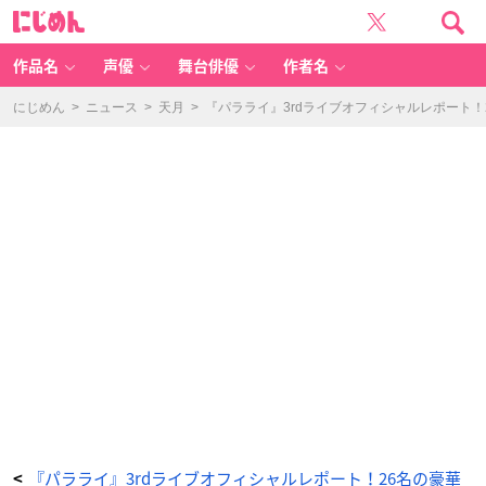
「P
に
ar
じ
a
め
d
ん
o
x
作品名
声優
舞台俳優
作者名
Li
v
e
D
にじめん
>
ニュース
>
天月
>
『パラライ』3rdライブオフィシャルレポート
o
p
e
S
h
o
w
2
0
2
3」
-
ア
ニ
メ
情
報
サ
イ
ト
に
じ
め
ん
『パラライ』3rdライブオフィシャルレポート！26名の豪華
<