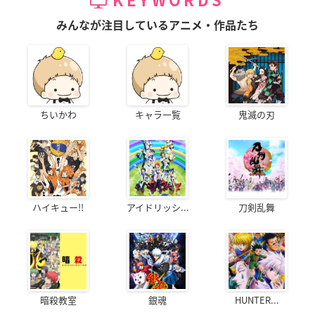
KEYWORDS
みんなが注目しているアニメ・作品たち
ちいかわ
キャラ一覧
鬼滅の刃
ハイキュー!!
アイドリッシ...
刀剣乱舞
暗殺教室
銀魂
HUNTER...