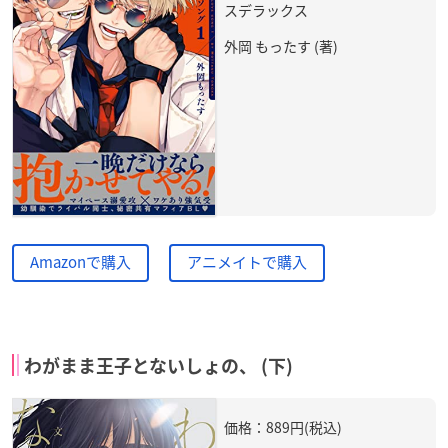
スデラックス
外岡 もったす (著)
Amazonで購入
アニメイトで購入
わがまま王子とないしょの、 (下)
価格：889円(税込)