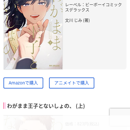
レーベル：ビーボーイコミック
スデラックス
文川 じみ (著)
Amazonで購入
アニメイトで購入
わがまま王子とないしょの、 (上)
価格：823円(税込)