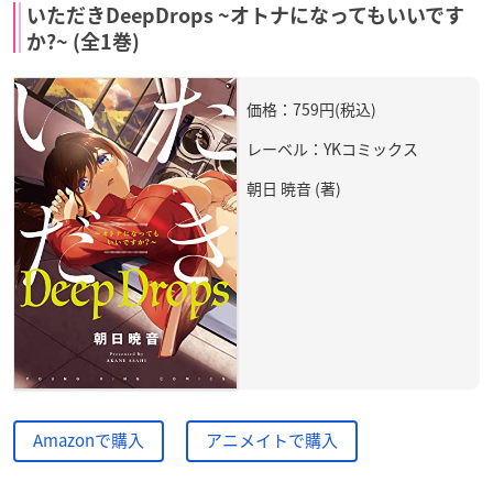
いただきDeepDrops ~オトナになってもいいです
か?~ (全1巻)
価格：759円(税込)
レーベル：YKコミックス
朝日 暁音 (著)
Amazonで購入
アニメイトで購入