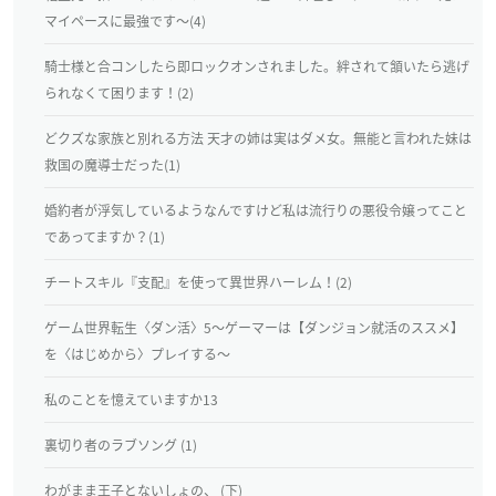
マイペースに最強です～(4)
騎士様と合コンしたら即ロックオンされました。絆されて頷いたら逃げ
られなくて困ります！(2)
どクズな家族と別れる方法 天才の姉は実はダメ女。無能と言われた妹は
救国の魔導士だった(1)
婚約者が浮気しているようなんですけど私は流行りの悪役令嬢ってこと
であってますか？(1)
チートスキル『支配』を使って異世界ハーレム！(2)
ゲーム世界転生〈ダン活〉5〜ゲーマーは【ダンジョン就活のススメ】
を〈はじめから〉プレイする〜
私のことを憶えていますか13
裏切り者のラブソング (1)
わがまま王子とないしょの、 (下)