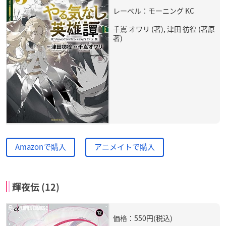
レーベル：モーニング KC
千嶌 オワリ (著), 津田 彷徨 (著原
著)
Amazonで購入
アニメイトで購入
輝夜伝 (12)
価格：550円(税込)