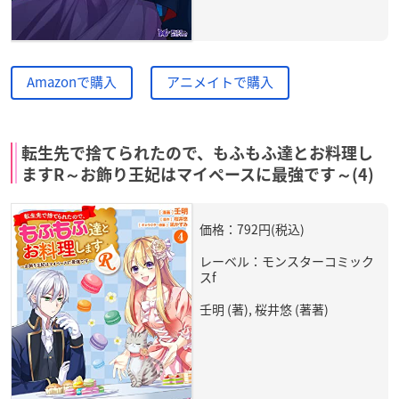
Amazonで購入
アニメイトで購入
転生先で捨てられたので、もふもふ達とお料理し
ますR～お飾り王妃はマイペースに最強です～(4)
価格：792円(税込)
レーベル：モンスターコミック
スf
壬明 (著), 桜井悠 (著著)