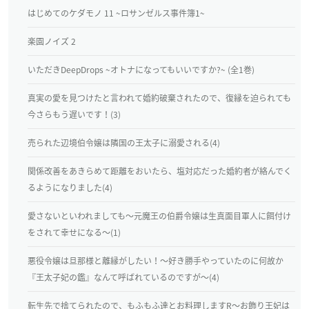
はじめてのケダモノ 11 ~ロサンゼルス事件簿1~
楽園ノイズ 2
いただきDeepDrops ~オトナになってもいいですか?~ (全1巻)
真実の愛を見つけたと言われて婚約破棄されたので、復縁を迫られても
今さらもう遅いです！(3)
売られた辺境伯令嬢は隣国の王太子に溺愛される(4)
関係改善をあきらめて距離をおいたら、塩対応だった婚約者が絡んでく
るようになりました(4)
愛さないといわれましても～元魔王の伯爵令嬢は生真面目軍人に餌付け
をされて幸せになる～(1)
悪役令嬢は旦那様と離縁がしたい！～好き勝手やっていたのに何故か
『王太子妃の鑑』なんて呼ばれているのですが～(4)
転生先で捨てられたので、もふもふ達とお料理しますR～お飾り王妃は