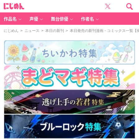
に
じ
め
ん
作品名
声優
舞台俳優
作者名
にじめん
>
ニュース
>
本日の新刊
> 本日発売の新刊漫画・コミックス一覧【発売