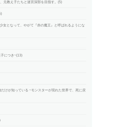
、元教え子たちと迷宮深部を目指す。(5)
)
ine ~吸血鬼少女となって、やがて『赤の魔王』と呼ばれるようにな
につき~(13)
だけが知っている ~モンスターが現れた世界で、死に戻
)