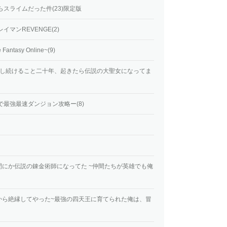
スライムだった件(23)限定版
マンREVENGE(2)
ntasy Online~(9)
化し続けること二十年、起きたら伝説の大聖女になってま
で最強最速ダンジョン攻略ー(8)
にか伝説の錬金術師になってた ~仲間たちが英雄でも俺
から絶縁してやった~最強の四天王に育てられた俺は、冒