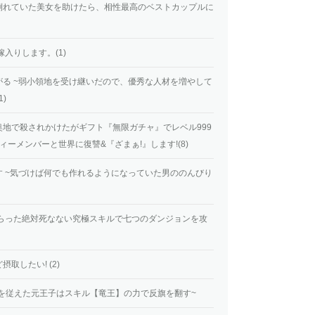
倒れていた美女を助けたら、相性最高のベストカップルに
入りします。(1)
る ~弱小領地を受け継いだので、優秀な人材を増やして
)
地で殺されかけたがギフト『無限ガチャ』でレベル999
ーメンバーと世界に復讐&『ざまぁ!』します!(8)
 ~気づけば何でも作れるようになっていた男ののんびり
もらった絶対死なない究極スキルで七つのダンジョンを攻
取したい! (2)
竜姫を従えた元王子はスキル【竜王】の力で反旗を翻す~