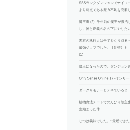
SSSランクダンジョンでナイフ
より弱点である魔力不足を克服し
魔王道 (2) ‐千年前の魔王が
し。神と正義の名の下にやりた
黒衣の執行人は全てを刈り取る
最強ジョブでした。【剣聖】も
(1)
魔王になったので、ダンジョン造
Only Sense Online 17 ‐
ダークサモナーとデキている 2
植物魔法チートでのんびり領主生
生始まった件
じつは義妹でした。~最近できた