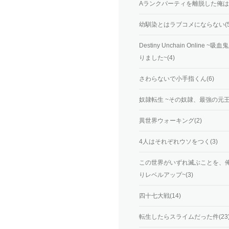
Aランクパーティを離脱した俺は
幼馴染とはラブコメにならない(5
Destiny Unchain Onl
りました~(4)
さわらないで小手指くん(6)
奴隷転生 ~その奴隷、最強の元王子
異世界ウォーキング(2)
4人はそれぞれウソをつく(3)
この世界がいずれ滅ぶことを、俺
りレベルアップ~(3)
四十七大戦(14)
転生したらスライムだった件(23