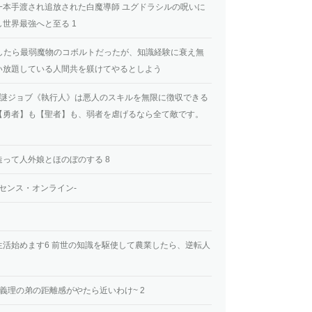
一本手渡され追放された白魔導師 ユグドラシルの呪いに
世界最強へと至る 1
復活したら最弱魔物のコボルトだったが、知識経験に衰え無
い放題している人間共を躾けてやるとしよう
~謎ジョブ《執行人》は悪人のスキルを無限に徴収できる
【勇者】も【聖者】も、弱者を虐げるなら全て敵です。
って人外娘とほのぼのする 8
オンリーセンス・オンライン‐
活始めます6 前世の知識を駆使して農業したら、逆転人
義理の弟の距離感がやたら近いわけ~ 2