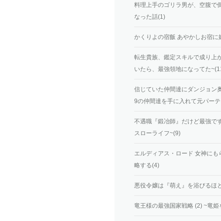
料理上手のゴリラ男が、空腹で
なった話(1)
かくりよの宿飯 あやかしお宿に嫁
転生貴族、鑑定スキルで成り上が
いたら、最強領地になってた~(11
信じていた仲間達にダンジョン奥
9の仲間達を手に入れて元パーティ
不遇職『鍛冶師』だけど最強です
スローライフ~(9)
エルディアス・ロード 女神に
略する(4)
悪役令嬢は『萌え』を浴びるほど摂
竜王様の最強国家戦略 (2) ~