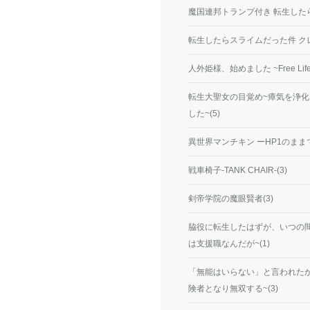
魔国連邦トランプ付き 転生したら
転生したらスライムだった件 クレイ
人外姫様、始めました ~Free Life Fa
転生大聖女の目覚め~瘴気を浄
した~(5)
異世界マンチキン ーHP1のまま
戦車椅子-TANK CHAIR-(3)
剣帝学院の魔眼賢者(3)
脇役に転生したはずが、いつの間
は支援職なんだが~(1)
「無能はいらない」と言われた
険者となり無双する~(3)