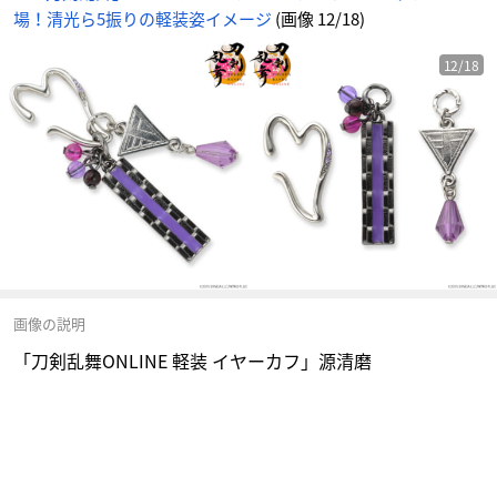
場！清光ら5振りの軽装姿イメージ
(画像 12/18)
12/18
画像の説明
「刀剣乱舞ONLINE 軽装 イヤーカフ」源清磨