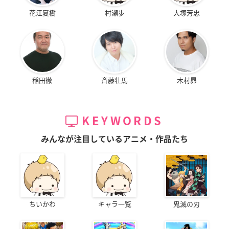
花江夏樹
村瀬歩
大塚芳忠
稲田徹
斉藤壮馬
木村昴
KEYWORDS
みんなが注目しているアニメ・作品たち
ちいかわ
キャラ一覧
鬼滅の刃