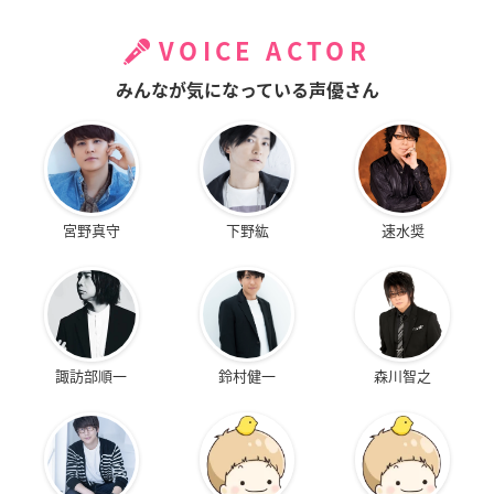
VOICE ACTOR
みんなが気になっている声優さん
宮野真守
下野紘
速水奨
諏訪部順一
鈴村健一
森川智之