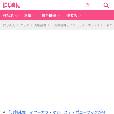
「刀
に
剣
じ
乱
め
舞
ん
O
N
作品名
声優
舞台俳優
作者名
LI
N
E
軽
にじめん
>
グッズ
>
刀剣乱舞
>
「刀剣乱舞」イヤーカフ・マジェステ・ポニ
装
イ
ヤ
ー
カ
フ」
源
清
磨
-
ア
ニ
メ
情
報
サ
イ
ト
に
じ
め
ん
「刀剣乱舞」イヤーカフ・マジェステ・ポニーフックが登
<