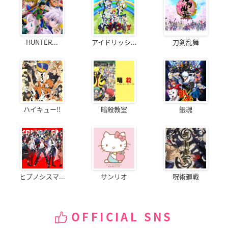
HUNTER...
アイドリッシ...
刀剣乱舞
ハイキュー!!
暗殺教室
銀魂
ヒプノシスマ...
サンリオ
呪術廻戦
OFFICIAL SNS