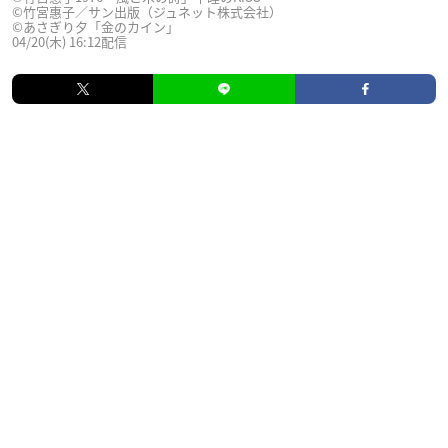
©️竹宮惠子／サン出版（ジュネット株式会社）
©あさぎり夕「金のカイン」
04/20(木) 16:12配信