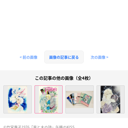
< 前の画像
次の画像 >
画像の記事に戻る
この記事の他の画像（全4枚）
©︎竹宮惠子1976「風と木の詩」午睡のKISS