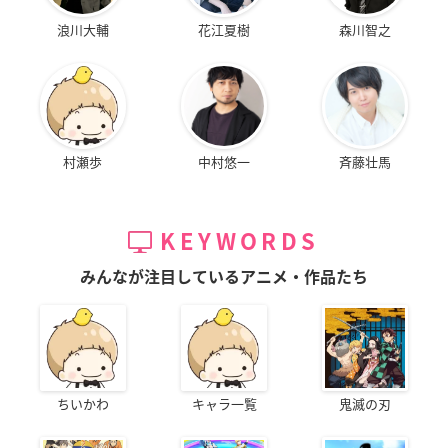
浪川大輔
花江夏樹
森川智之
村瀬歩
中村悠一
斉藤壮馬
KEYWORDS
みんなが注目しているアニメ・作品たち
ちいかわ
キャラ一覧
鬼滅の刃