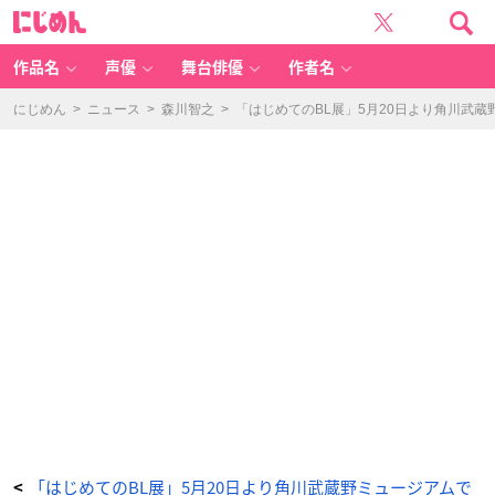
「は
に
じ
じ
め
め
て
ん
の
B
作品名
声優
舞台俳優
作者名
L
展」
J
U
にじめん
>
ニュース
>
森川智之
>
「はじめてのBL展」5月20日より角川武
N
E
1
9
7
9
年
2
月
号
-
ア
ニ
メ
情
報
サ
イ
ト
に
じ
め
ん
「はじめてのBL展」5月20日より角川武蔵野ミュージアムで
<