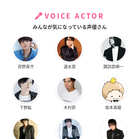
VOICE ACTOR
みんなが気になっている声優さん
宮野真守
速水奨
諏訪部順一
下野紘
木村昴
坂本真綾