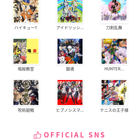
ハイキュー!!
アイドリッシ...
刀剣乱舞
暗殺教室
銀魂
HUNTER...
呪術廻戦
ヒプノシスマ...
テニスの王子様
OFFICIAL SNS