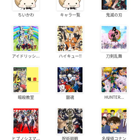
ちいかわ
キャラ一覧
鬼滅の刃
アイドリッシ...
ハイキュー!!
刀剣乱舞
暗殺教室
銀魂
HUNTER...
ヒプノシスマ...
呪術廻戦
名探偵コナン