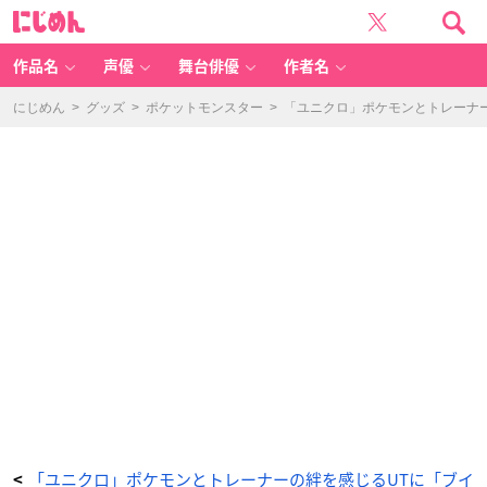
「ポ
に
ケ
じ
モ
め
ン
ん
マ
ス
作品名
声優
舞台俳優
作者名
タ
ー
ズ
E
にじめん
>
グッズ
>
ポケットモンスター
>
「ユニクロ」ポケモンとトレーナー
X」
×
「ユ
ニ
ク
ロ
U
T」
M
E
N
ポ
ケ
モ
ン
マ
ス
タ
ー
ズ
E
X
U
T
グ
ラ
フ
ィ
ッ
ク
T
シ
ャ
ツ
「ユニクロ」ポケモンとトレーナーの絆を感じるUTに「ブイ
<
（半