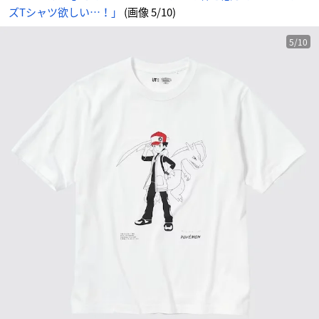
袖・
ズTシャツ欲しい…！」
(画像 5/10)
オ
ー
バ
ー
サ
5/10
イ
ズ
フ
ィ
ッ
ト）
-
ア
ニ
メ
情
報
サ
イ
ト
に
じ
め
ん