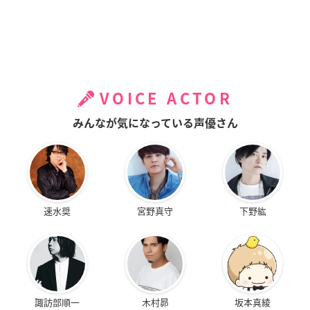
VOICE ACTOR
みんなが気になっている声優さん
速水奨
宮野真守
下野紘
諏訪部順一
木村昴
坂本真綾