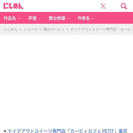
テ
に
イ
じ
ク
め
ア
ん
ウ
ト
作品名
声優
舞台俳優
作者名
ス
イ
ー
ツ
にじめん
>
ニュース
>
星のカービィ
>
テイクアウトスイーツ専門店「カービィ
専
門
店
「カ
ー
ビ
ィ
カ
フ
ェ
P
E
TI
T」
東
京
駅
に
新
オ
ー
プ
ン
大
人
可
愛
い
雰
囲
気
と
こ
だ
テイクアウトスイーツ専門店「カービィカフェ PETIT」東京
<
わ