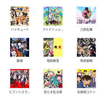
ハイキュー!!
アイドリッシ...
刀剣乱舞
銀魂
暗殺教室
呪術廻戦
ヒプノシスマ...
忍たま乱太郎
名探偵コナン