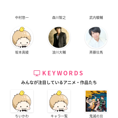
中村悠一
森川智之
武内駿輔
坂本真綾
浪川大輔
斉藤壮馬
KEYWORDS
みんなが注目しているアニメ・作品たち
ちいかわ
キャラ一覧
鬼滅の刃