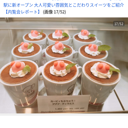
り
駅に新オープン 大人可愛い雰囲気とこだわりスイーツをご紹介
ス
イ
ー
【内覧会レポート】
(画像 17/52)
ツ
を
ご
紹
17/52
介
【内
覧
会
レ
ポ
ー
ト】
_
1
7
番
目
の
画
像
-
ア
ニ
メ
情
報
サ
イ
ト
に
じ
め
ん