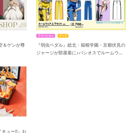
ファッション
グッズ
千空＆ゲンが尊
『弱虫ペダル』総北・箱根学園・京都伏見の
ジャージが部屋着に♪パシオスでルームウ...
キュー!!』お