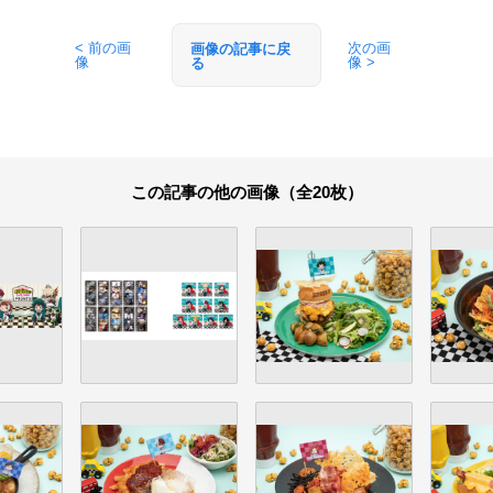
< 前の画
次の画
画像の記事に戻
像
像 >
る
この記事の他の画像（全20枚）