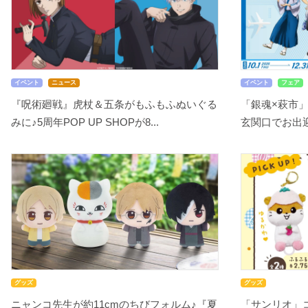
イベント
ニュース
イベント
フェア
『呪術廻戦』虎杖＆五条がもふもふぬいぐる
「銀魂×萩市
みに♪5周年POP UP SHOPが8...
玄関口でお出迎え
グッズ
グッズ
ニャンコ先生が約11cmのちびフォルム♪『夏
「サンリオ」