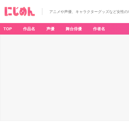
「僕
の
ヒ
アニメや声優、キャラクターグッズなど女性の
ー
ロ
ー
ア
カ
TOP
作品名
声優
舞台俳優
作者名
デ
ミ
ア
C
A
F
E
a
n
d
DI
N
E
R」
相
澤
消
太
捕
縛
布
ド
リ
ン
ク
-
ア
ニ
メ
情
報
サ
イ
ト
に