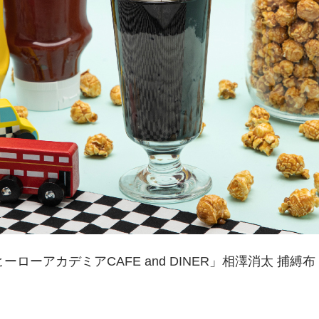
ーローアカデミアCAFE and DINER」相澤消太 捕縛