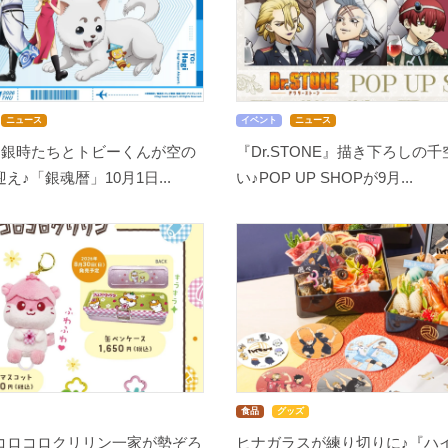
ニュース
イベント
ニュース
」銀時たちとトビーくんが空の
『Dr.STONE』描き下ろしの
♪「銀魂暦」10月1日...
い♪POP UP SHOPが9月...
食品
グッズ
コロコロクリリン一家が勢ぞろ
ヒナガラスが練り切りに♪『ハイ