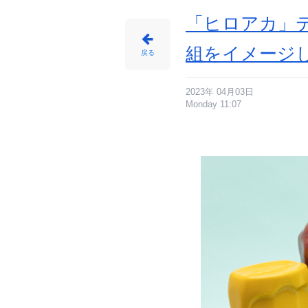
じ
め
ん
「ヒロアカ」テ
組をイメージ
戻る
2023年 04月03日
Monday 11:07