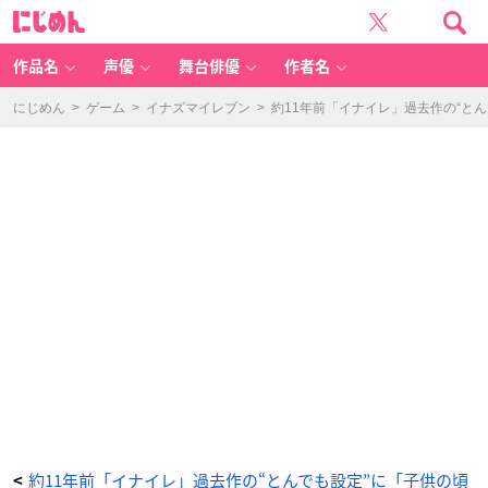
「イ
に
ナ
じ
ズ
め
マ
ん
イ
レ
作品名
声優
舞台俳優
作者名
ブ
ン
G
O
にじめん
>
ゲーム
>
イナズマイレブン
>
約11年前「イナイレ」過去作の“と
シ
ャ
イ
ン」
円
堂
夏
未
-
ア
ニ
メ
情
報
サ
イ
ト
に
じ
め
ん
約11年前「イナイレ」過去作の“とんでも設定”に「子供の頃
<