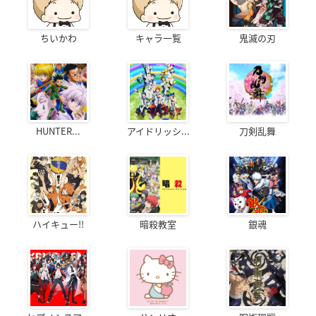
ちいかわ
キャラ一覧
鬼滅の刃
HUNTER...
アイドリッシ...
刀剣乱舞
ハイキュー!!
暗殺教室
銀魂