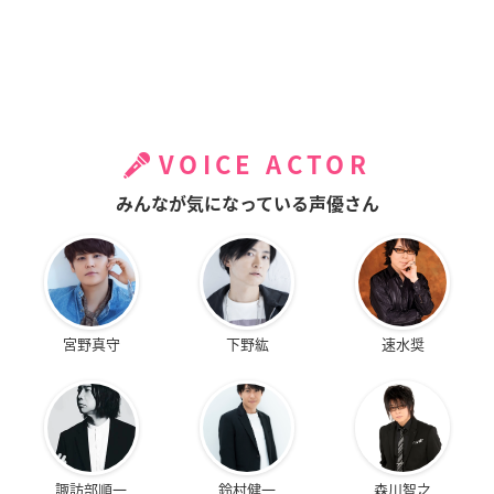
VOICE ACTOR
みんなが気になっている声優さん
宮野真守
下野紘
速水奨
諏訪部順一
鈴村健一
森川智之