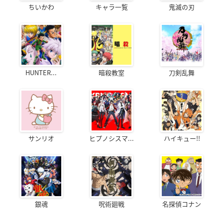
ちいかわ
キャラ一覧
鬼滅の刃
HUNTER...
暗殺教室
刀剣乱舞
サンリオ
ヒプノシスマ...
ハイキュー!!
銀魂
呪術廻戦
名探偵コナン