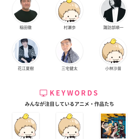
稲田徹
村瀬歩
諏訪部順一
花江夏樹
三宅健太
小林沙苗
KEYWORDS
みんなが注目しているアニメ・作品たち