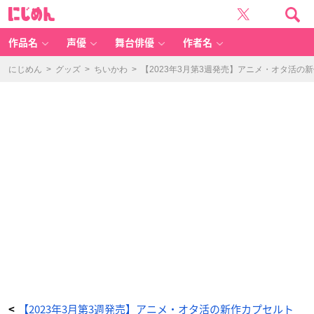
【2
に
0
じ
2
め
3
ん
年
3
作品名
声優
舞台俳優
作者名
月
第
3
週
にじめん
>
グッズ
>
ちいかわ
>
【2023年3月第3週発売】アニメ・オタ活
発
売】
ア
ニ
メ・
オ
タ
活
の
新
作
カ
プ
セ
ル
ト
イ！
ち
い
か
わ・
カ
ー
ビ
ィ
な
ど
_
4
7
番
目
の
画
【2023年3月第3週発売】アニメ・オタ活の新作カプセルト
<
像