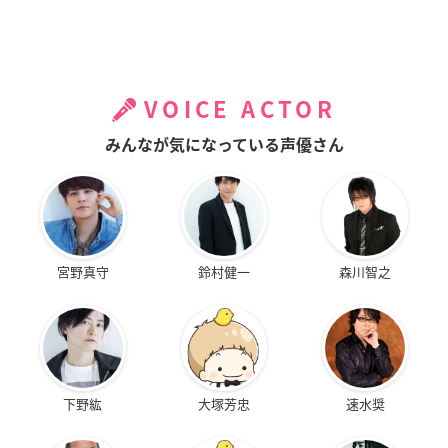
VOICE ACTOR
みんなが気になっている声優さん
宮野真守
鈴村健一
森川智之
下野紘
大塚芳忠
速水奨