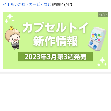
-
イ！ちいかわ・カービィなど
(画像 47/47)
ア
ニ
メ
情
報
47/47
サ
イ
ト
に
じ
め
ん