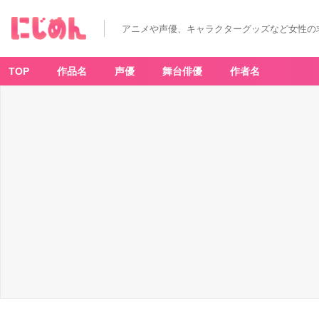
ス
プ
ラ
アニメや声優、キャラクターグッズなど女性の
ト
ゥ
ー
ン
3
TOP
作品名
声優
舞台俳優
作者名
イ
カ
し
た
エ
ア
ー
マ
ス
コ
ッ
ト
-
ア
ニ
メ
情
報
サ
イ
ト
に
じ
め
ん