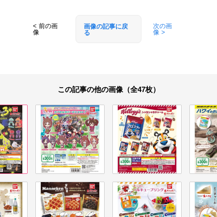
< 前の画
次の画
画像の記事に戻
像
像 >
る
この記事の他の画像（全47枚）