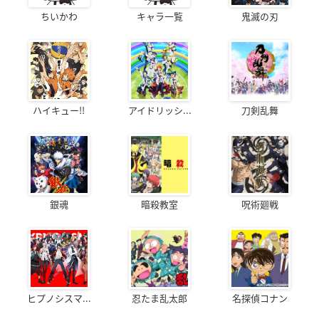
ちいかわ
キャラ一覧
鬼滅の刃
ハイキュー!!
アイドリッシ...
刀剣乱舞
銀魂
暗殺教室
呪術廻戦
ヒプノシスマ...
忍たま乱太郎
名探偵コナン