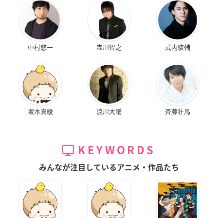
中村悠一
森川智之
武内駿輔
坂本真綾
浪川大輔
斉藤壮馬
KEYWORDS
みんなが注目しているアニメ・作品たち