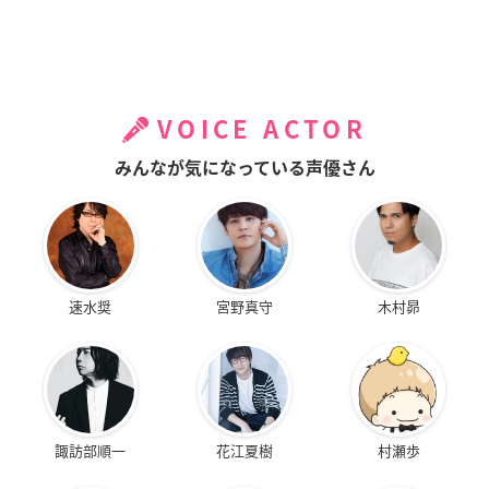
VOICE ACTOR
みんなが気になっている声優さん
速水奨
宮野真守
木村昴
諏訪部順一
花江夏樹
村瀬歩