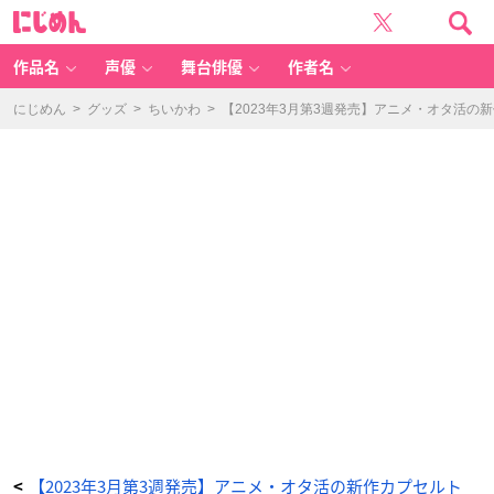
M
に
A
じ
R
め
V
ん
E
L
作品名
声優
舞台俳優
作者名
ロ
ゴ
コ
レ
にじめん
>
グッズ
>
ちいかわ
>
【2023年3月第3週発売】アニメ・オタ活
ク
シ
ョ
ン
-
ア
ニ
メ
情
報
サ
イ
ト
に
じ
め
ん
【2023年3月第3週発売】アニメ・オタ活の新作カプセルト
<