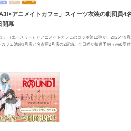
ント
カフェ
ニュース
A3!×アニメイトカフェ」スイーツ衣装の劇団員4
日開幕
A3!』（エースリー）とアニメイトカフェのコラボ第12弾が、2026年
トカフェ池袋3号店と名古屋2号店の2店舗。全日程が抽選予約（web受