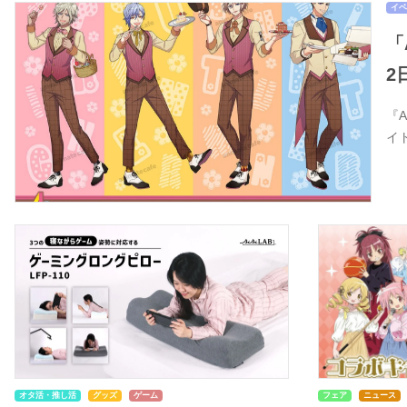
イベ
「
2
『
イ
オタ活・推し活
グッズ
ゲーム
フェア
ニュース