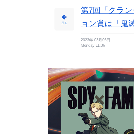
／
「喜
劇」
第7回「クラン
星
野
源
-
ョン賞は「鬼滅
ア
戻る
ニ
メ
情
報
サ
イ
2023年 03月06日
ト
Monday 11:36
に
じ
め
ん