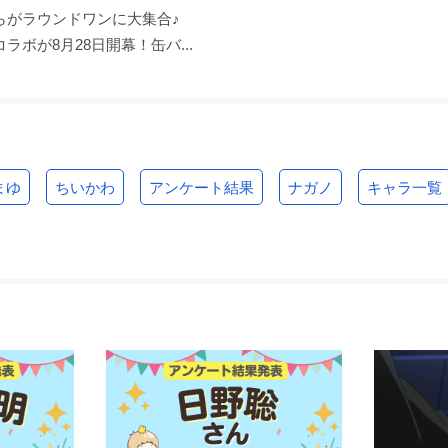
らがラウンドワンに大集合♪
ラボが8月28日開幕！缶バ...
まゆ
ちいかわ
アンケート結果
ナガノ
キャラ一覧