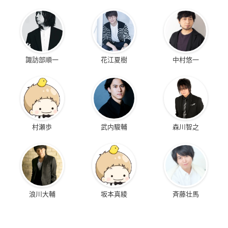
諏訪部順一
花江夏樹
中村悠一
村瀬歩
武内駿輔
森川智之
浪川大輔
坂本真綾
斉藤壮馬