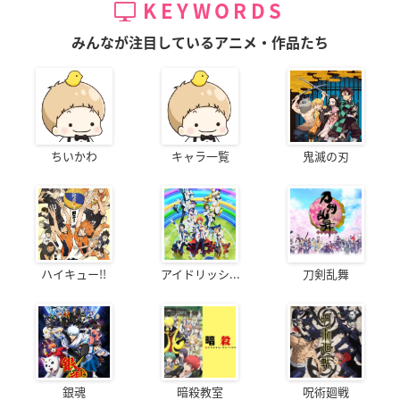
KEYWORDS
みんなが注目しているアニメ・作品たち
ちいかわ
キャラ一覧
鬼滅の刃
ハイキュー!!
アイドリッシ...
刀剣乱舞
銀魂
暗殺教室
呪術廻戦