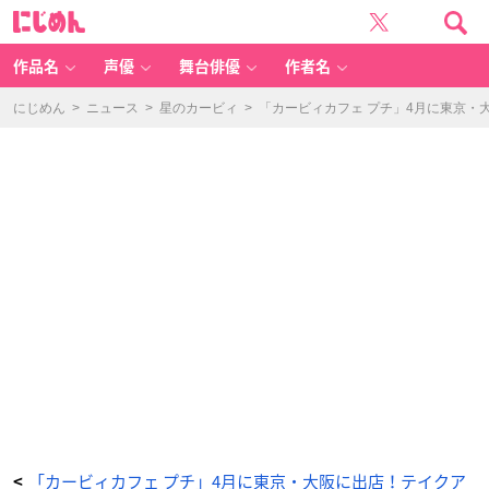
「カ
に
ー
じ
ビ
め
ィ
ん
カ
フ
作品名
声優
舞台俳優
作者名
ェ
プ
チ」
く
にじめん
>
ニュース
>
星のカービィ
>
「カービィカフェ プチ」4月に東京・
る
ま
ほ
お
ば
り
ケ
ー
キ
P
E
TI
T
-
ア
ニ
メ
情
報
サ
イ
ト
に
じ
め
ん
「カービィカフェ プチ」4月に東京・大阪に出店！テイクア
<