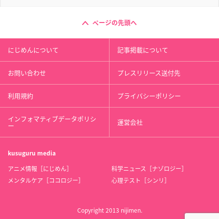
ページの先頭へ
にじめんについて
記事掲載について
お問い合わせ
プレスリリース送付先
利用規約
プライバシーポリシー
インフォマティブデータポリシ
運営会社
ー
kusuguru
media
アニメ情報［にじめん］
科学ニュース［ナゾロジー］
メンタルケア［ココロジー］
心理テスト［シンリ］
Copyright 2013 nijimen.