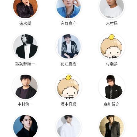
速水奨
宮野真守
木村昴
諏訪部順一
花江夏樹
村瀬歩
中村悠一
坂本真綾
森川智之