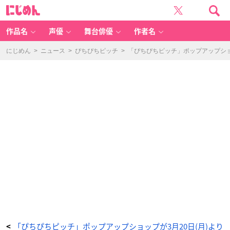
ぴ
に
ち
じ
ぴ
め
ち
ん
ピ
ッ
作品名
声優
舞台俳優
作者名
チ
P
O
P
にじめん
>
ニュース
>
ぴちぴちピッチ
>
「ぴちぴちピッチ」ポップアップショ
U
P
S
T
O
R
E
in
池
袋
ロ
フ
ト
-
ア
ニ
メ
情
報
サ
イ
ト
に
じ
め
ん
「ぴちぴちピッチ」ポップアップショップが3月20日(月)より
<