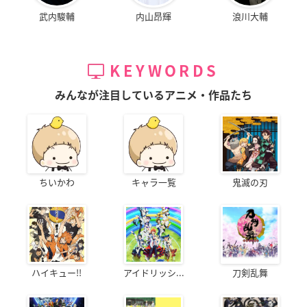
武内駿輔
内山昂輝
浪川大輔
KEYWORDS
みんなが注目しているアニメ・作品たち
ちいかわ
キャラ一覧
鬼滅の刃
ハイキュー!!
アイドリッシ...
刀剣乱舞