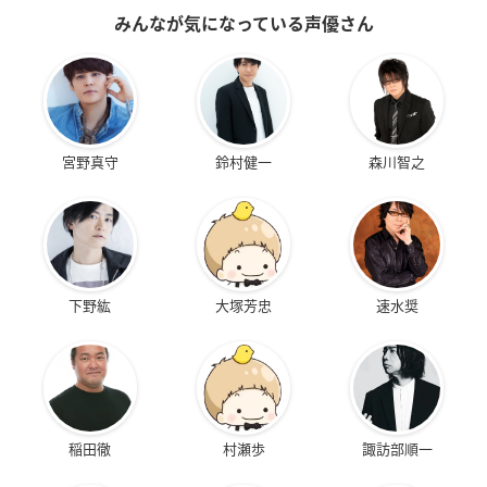
みんなが気になっている声優さん
宮野真守
鈴村健一
森川智之
下野紘
大塚芳忠
速水奨
稲田徹
村瀬歩
諏訪部順一