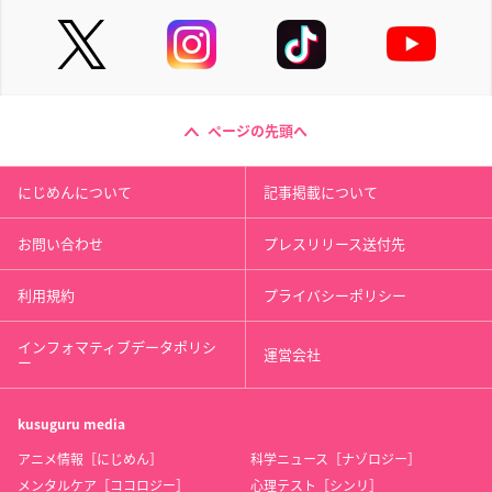
ページの先頭へ
にじめんについて
記事掲載について
お問い合わせ
プレスリリース送付先
利用規約
プライバシーポリシー
インフォマティブデータポリシ
運営会社
ー
kusuguru
media
アニメ情報［にじめん］
科学ニュース［ナゾロジー］
メンタルケア［ココロジー］
心理テスト［シンリ］