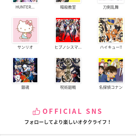
HUNTER...
暗殺教室
刀剣乱舞
サンリオ
ヒプノシスマ...
ハイキュー!!
銀魂
呪術廻戦
名探偵コナン
OFFICIAL SNS
フォローしてより楽しいオタクライフ！