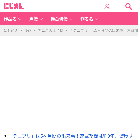
「テ
に
ニ
じ
ス
め
の
ん
王
子
作品名
声優
舞台俳優
作者名
様」
6
巻
-
にじめん
>
漫画
>
テニスの王子様
>
「テニプリ」は5ヶ月間の出来事！連載期
ア
ニ
メ
情
報
サ
イ
ト
に
じ
め
ん
「テニプリ」は5ヶ月間の出来事！連載期間は約9年、濃厚す
<