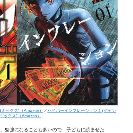
ミックス)（Amazon）
／
ハイパーインフレーション 1 (ジャン
ミックス)（Amazon）
、勉強になることも多いので、子どもに読ませた