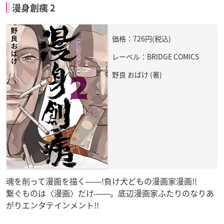
漫身創痍 2
価格：726円(税込)
レーベル：BRIDGE COMICS
野良 おばけ (著)
魂を削って漫画を描く――!負け犬どもの漫画家漫画!!
繋ぐものは〈漫画〉だけ――。底辺漫画家ふたりのなりあ
がりエンタテインメント!!