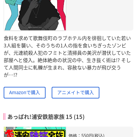
食料を求めて歌舞伎町のラブホテル内を徘徊していた若い
3人組を襲い、そのうちの1人の指を食いちぎったゾンビ
が、元連続殺人犯のフミトと清掃員の美沢が潜伏していた
部屋へと侵入。絶体絶命の状況の中、生き抜く術は!? そし
て人間同士に軋轢が生まれ、容赦ない暴力が飛び交う
が…!?
Amazonで購入
アニメイトで購入
あっぱれ!浦安鉄筋家族 15 (15)
価格：550円(税込)