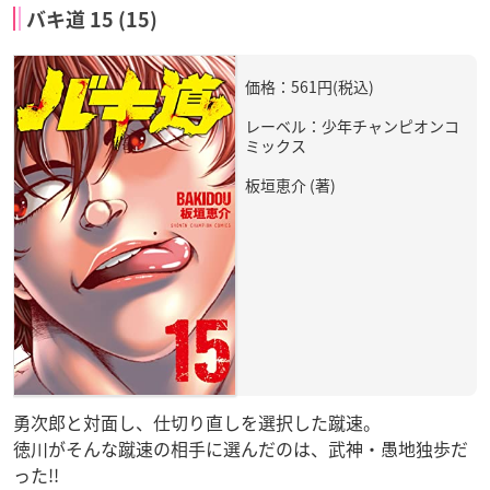
バキ道 15 (15)
価格：561円(税込)
レーベル：少年チャンピオンコ
ミックス
板垣恵介 (著)
勇次郎と対面し、仕切り直しを選択した蹴速。
徳川がそんな蹴速の相手に選んだのは、武神・愚地独歩だ
った!!