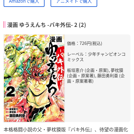
Amazonで購入
アニメイトで購入
漫画 ゆうえんち -バキ外伝- 2 (2)
価格：726円(税込)
レーベル：少年チャンピオンコ
ミックス
板垣恵介 (企画・原案), 夢枕獏
(企画・原案著), 藤田勇利亜 (企
画・原案著著)
本格格闘小説の父・夢枕獏版『バキ外伝』、待望の漫画化