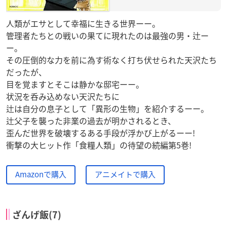
人類がエサとして幸福に生きる世界ーー。
管理者たちとの戦いの果てに現れたのは最強の男・辻ー
ー。
その圧倒的な力を前に為す術なく打ち伏せられた天沢たち
だったが、
目を覚ますとそこは静かな邸宅ーー。
状況を呑み込めない天沢たちに
辻は自分の息子として「異形の生物」を紹介するーー。
辻父子を襲った非業の過去が明かされるとき、
歪んだ世界を破壊するある手段が浮かび上がるーー!
衝撃の大ヒット作「食糧人類」の待望の続編第5巻!
Amazonで購入
アニメイトで購入
ざんげ飯(7)