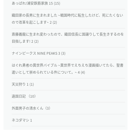
あっぱれ!浦安鉄筋家族 15 (15)
織田家の長男に生まれました ~戦国時代に転生したけど、死にたくない
ので改革を起こします~ 2 (2)
斎藤義龍に生まれ変わったので、織田信長に国譲りして長生きするのを
目指します! 2 (2)
ナインピークス NINE PEAKS 3 (3)
はぐれ勇者の異世界バイブル ~異世界でえちえち漫画描いてたら、聖書
遣いとして崇められている件について。~ 4 (4)
天災狩り 1 (1)
違国日記 （10）
外面男子の清水くん（3）
ネコダマシ 1