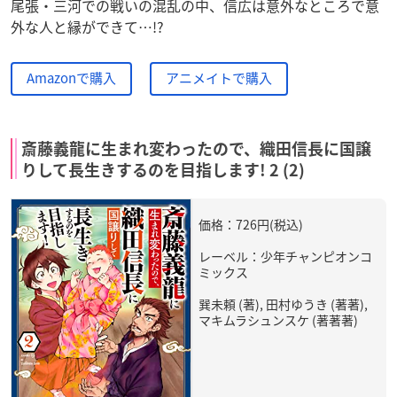
尾張・三河での戦いの混乱の中、信広は意外なところで意
外な人と縁ができて…!?
Amazonで購入
アニメイトで購入
斎藤義龍に生まれ変わったので、織田信長に国譲
りして長生きするのを目指します! 2 (2)
価格：726円(税込)
レーベル：少年チャンピオンコ
ミックス
巽未頼 (著), 田村ゆうき (著著),
マキムラシュンスケ (著著著)