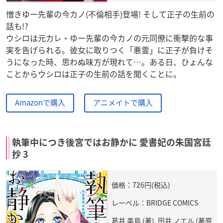
憎きゆー先輩の今カノ(不倫相手)登場! そして正子の生前の
話も!?
ウシロは元カレ・ゆー先輩の今カノの元同僚に衝撃的な事
実を告げられる。彼女に取りつく「悪霊」に正子が負けそ
うになった時、思わぬ味方が現れて…。ある日、ひょんな
ことからウシロは正子の生前の話を聞くことに。
Amazonで購入
アニメイトで購入
執筆中につき後宮ではお静かに 愛書妃の朱国宮廷
抄 3
価格：726円(税込)
レーベル：BRIDGE COMICS
葛井 美鳥 (著), 田井 ノエル (著原