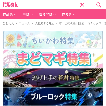
に
じ
め
ん
作品名
声優
舞台俳優
作者名
にじめん
>
ニュース
>
吸血鬼すぐ死ぬ
> 本日発売の新刊漫画・コミックス一覧