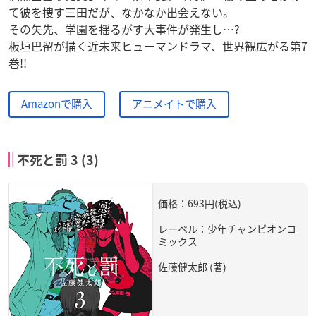
て彼を捜す三田だが、なかなか出会えない。
その矢先、学園を揺るがす大事件が発生し…?
板垣巴留が描く近未来ヒューマンドラマ、世界観広がる第7
巻!!
Amazonで購入
アニメイトで購入
不死と罰 3 (3)
価格：693円(税込)
レーベル：少年チャンピオンコ
ミックス
佐藤健太郎 (著)