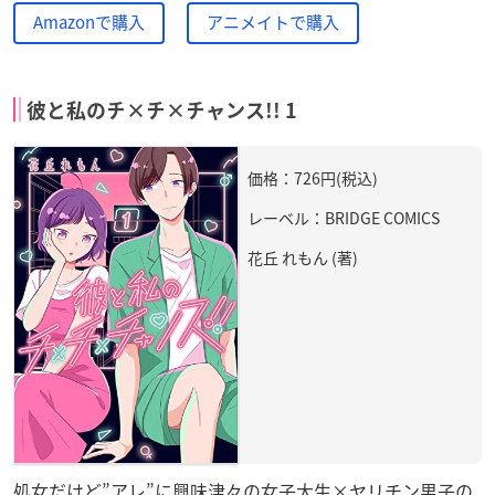
Amazonで購入
アニメイトで購入
彼と私のチ×チ×チャンス!! 1
価格：726円(税込)
レーベル：BRIDGE COMICS
花丘 れもん (著)
処女だけど”アレ”に興味津々の女子大生×ヤリチン男子の