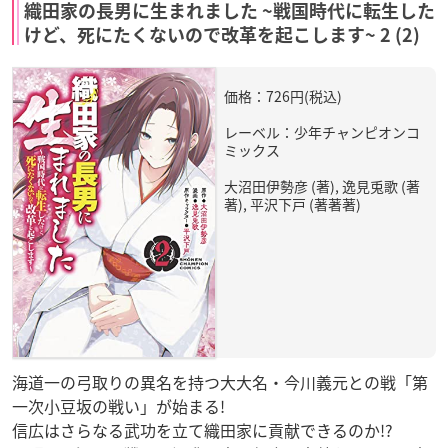
織田家の長男に生まれました ~戦国時代に転生した
けど、死にたくないので改革を起こします~ 2 (2)
価格：726円(税込)
レーベル：少年チャンピオンコ
ミックス
大沼田伊勢彦 (著), 逸見兎歌 (著
著), 平沢下戸 (著著著)
海道一の弓取りの異名を持つ大大名・今川義元との戦「第
一次小豆坂の戦い」が始まる!
信広はさらなる武功を立て織田家に貢献できるのか!?