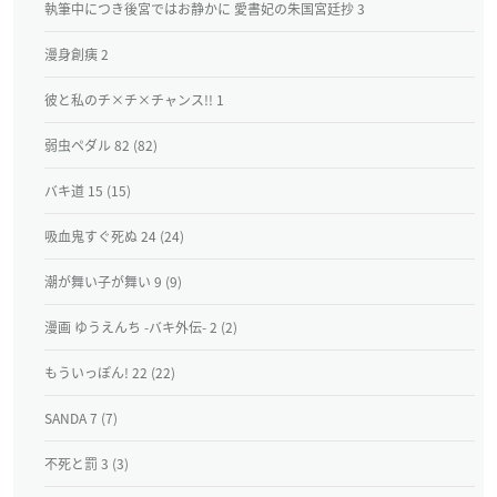
執筆中につき後宮ではお静かに 愛書妃の朱国宮廷抄 3
漫身創痍 2
彼と私のチ×チ×チャンス!! 1
弱虫ペダル 82 (82)
バキ道 15 (15)
吸血鬼すぐ死ぬ 24 (24)
潮が舞い子が舞い 9 (9)
漫画 ゆうえんち -バキ外伝- 2 (2)
もういっぽん! 22 (22)
SANDA 7 (7)
不死と罰 3 (3)