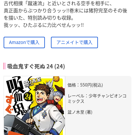
古代相撲「蹴速流」と近いとされる空手を相手に、
真正面からぶつかり合うッッ!!巻末には猪狩完至のその後
を描いた、特別読み切りも収録。
我ッッ、ひたぶるに力比べせんッッ!!
Amazonで購入
アニメイトで購入
吸血鬼すぐ死ぬ 24 (24)
価格：550円(税込)
レーベル：少年チャンピオンコ
ミックス
盆ノ木至 (著)