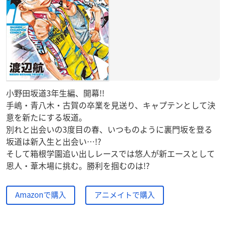
小野田坂道3年生編、開幕!!
手嶋・青八木・古賀の卒業を見送り、キャプテンとして決
意を新たにする坂道。
別れと出会いの3度目の春、いつものように裏門坂を登る
坂道は新入生と出会い…!?
そして箱根学園追い出しレースでは悠人が新エースとして
恩人・葦木場に挑む。勝利を掴むのは!?
Amazonで購入
アニメイトで購入