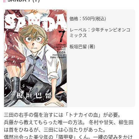
価格：550円(税込)
レーベル：少年チャンピオンコ
ミックス
板垣巴留 (著)
三田の右手の傷を治すには「トナカイの血」が必要。
兵藤から教えてもらった唯一の方法。 冬村や甘矢、柳生田
は首をひねるが、三田には心当たりがあった。
偶然出会った美少年の「隣甲斐」くん。一縷の望みをかけ