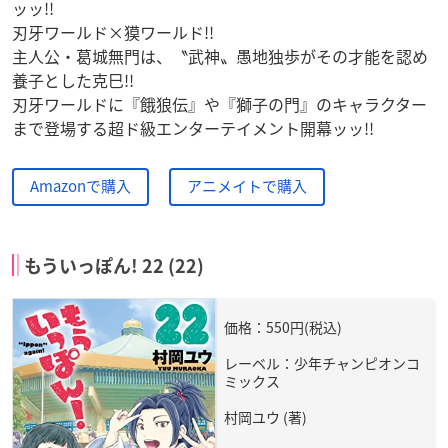
ッッ!!
刃牙ワールド×獏ワールド!!
主人公・葛城無門は、〝武神〟愚地独歩がその才能を認め
養子とした克巳!!
刃牙ワールドに『餓狼伝』や『獅子の門』のキャラクター
まで登場する超ド級エンターテイメント開幕ッッ!!
Amazonで購入
アニメイトで購入
もういっぽん! 22 (22)
価格：550円(税込)
レーベル：少年チャンピオンコ
ミックス
村岡ユウ (著)