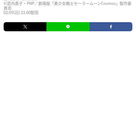
©武内直子・PNP／劇場版「美少女戦士セーラームーンCosmos」製作委
員会
02/05(日) 21:00配信