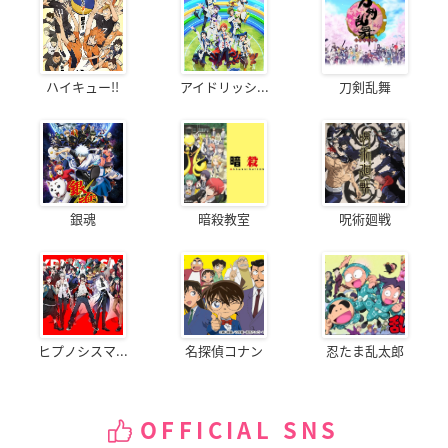
ハイキュー!!
アイドリッシ...
刀剣乱舞
銀魂
暗殺教室
呪術廻戦
ヒプノシスマ...
名探偵コナン
忍たま乱太郎
OFFICIAL SNS