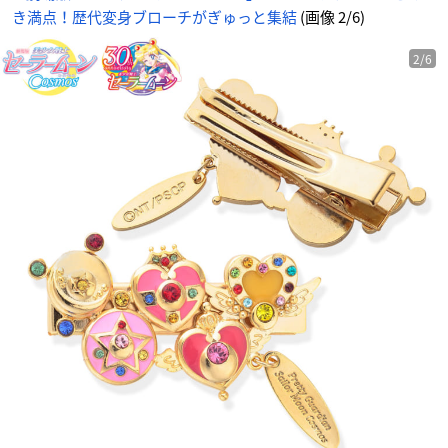
き満点！歴代変身ブローチがぎゅっと集結
(画像 2/6)
2/6