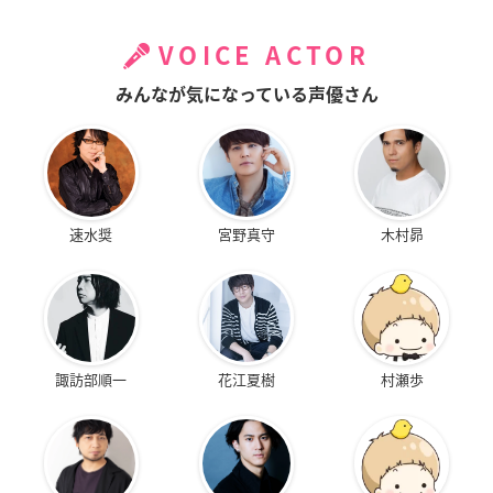
VOICE ACTOR
みんなが気になっている声優さん
速水奨
宮野真守
木村昴
諏訪部順一
花江夏樹
村瀬歩