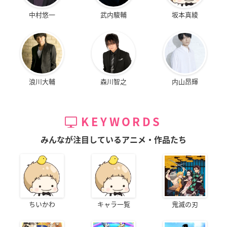
中村悠一
武内駿輔
坂本真綾
浪川大輔
森川智之
内山昂輝
KEYWORDS
みんなが注目しているアニメ・作品たち
ちいかわ
キャラ一覧
鬼滅の刃