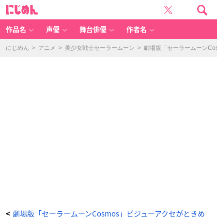
劇
に
場
じ
版
め
「美
ん
少
女
作品名
声優
舞台俳優
作者名
戦
士
セ
ー
にじめん
>
アニメ
>
美少女戦士セーラームーン
>
劇場版「セーラームーンCo
ラ
ー
ム
ー
ン
C
o
s
m
o
s」
ビ
ジ
ュ
ー
ヘ
ア
ク
リ
ッ
プ
-
ア
ニ
メ
情
報
サ
イ
ト
に
じ
め
ん
劇場版「セーラームーンCosmos」ビジューアクセがときめ
<