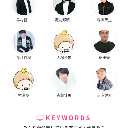
鈴村健一
諏訪部順一
森川智之
花江夏樹
大塚芳忠
稲田徹
村瀬歩
斉藤壮馬
三宅健太
KEYWORDS
みんなが注目しているアニメ・作品たち