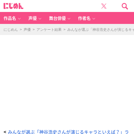
宮
に
野
じ
真
め
守
ん
さ
ん
作品名
声優
舞台俳優
作者名
-
ア
ニ
メ
にじめん
>
声優
>
アンケート結果
>
みんなが選ぶ「神谷浩史さんが演じるキャラ
情
報
サ
イ
ト
に
じ
め
ん
みんなが選ぶ「神谷浩史さんが演じるキャラといえば？」ラ
<