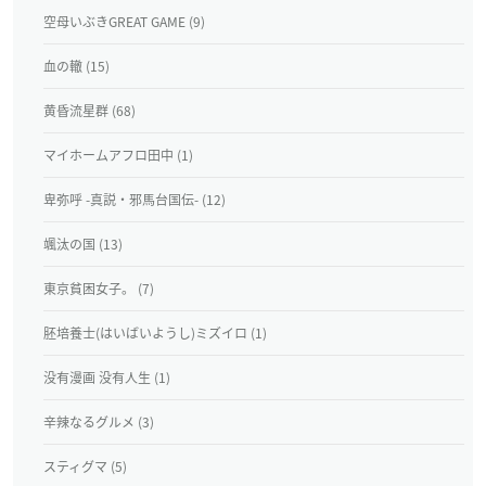
空母いぶきGREAT GAME (9)
血の轍 (15)
黄昏流星群 (68)
マイホームアフロ田中 (1)
卑弥呼 -真説・邪馬台国伝- (12)
颯汰の国 (13)
東京貧困女子。 (7)
胚培養士(はいばいようし)ミズイロ (1)
没有漫画 没有人生 (1)
辛辣なるグルメ (3)
スティグマ (5)