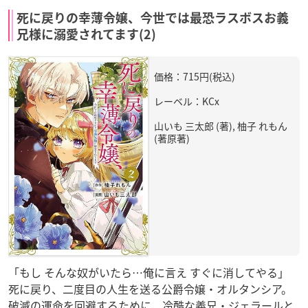
死に戻りの幸薄令嬢、今世では最恐ラスボスお義
兄様に溺愛されてます(2)
価格：715円(税込)
レーベル：KCx
山いも 三太郎 (著), 柚子 れもん
(著原著)
「もし そんな奴がいたら…俺に言え すぐに消してやる」
死に戻り、二度目の人生を送る公爵令嬢・オルタンシア。
破滅の運命を回避するために、冷酷な義兄・ジェラールと