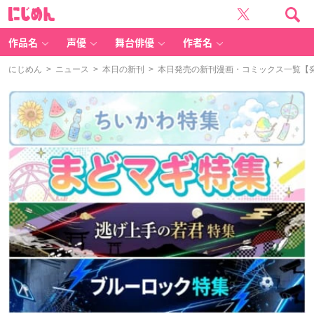
に
じ
め
ん
作品名
声優
舞台俳優
作者名
にじめん
>
ニュース
>
本日の新刊
> 本日発売の新刊漫画・コミックス一覧【発売