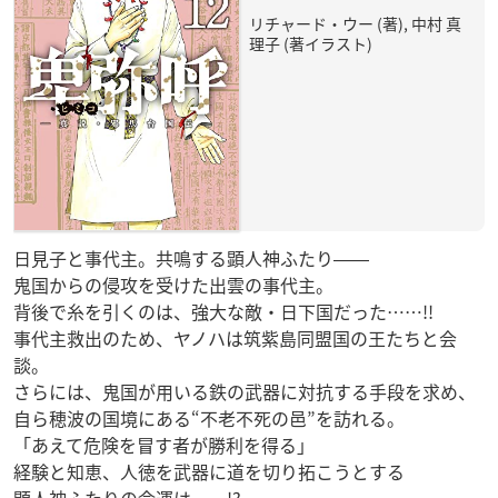
リチャード・ウー (著), 中村 真
理子 (著イラスト)
日見子と事代主。共鳴する顕人神ふたり――
鬼国からの侵攻を受けた出雲の事代主。
背後で糸を引くのは、強大な敵・日下国だった……!!
事代主救出のため、ヤノハは筑紫島同盟国の王たちと会
談。
さらには、鬼国が用いる鉄の武器に対抗する手段を求め、
自ら穂波の国境にある“不老不死の邑”を訪れる。
「あえて危険を冒す者が勝利を得る」
経験と知恵、人徳を武器に道を切り拓こうとする