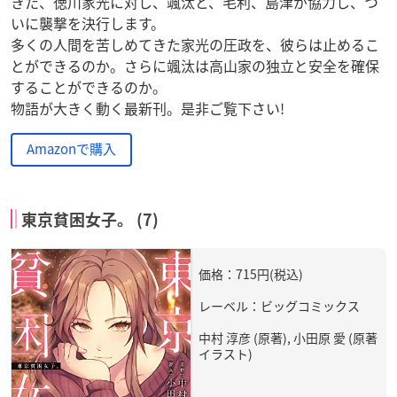
きた、徳川家光に対し、颯汰と、毛利、島津が協力し、つ
いに襲撃を決行します。
多くの人間を苦しめてきた家光の圧政を、彼らは止めるこ
とができるのか。さらに颯汰は高山家の独立と安全を確保
することができるのか。
物語が大きく動く最新刊。是非ご覧下さい!
Amazonで購入
東京貧困女子。 (7)
価格：715円(税込)
レーベル：ビッグコミックス
中村 淳彦 (原著), 小田原 愛 (原著
イラスト)