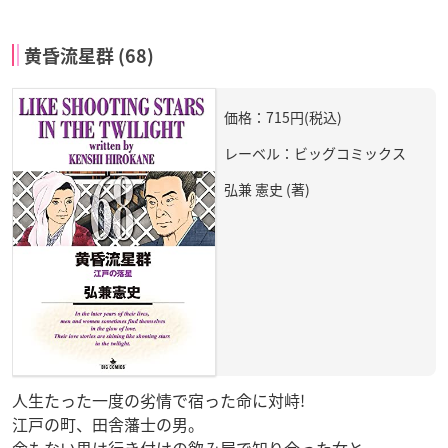
黄昏流星群 (68)
価格：715円(税込)
レーベル：ビッグコミックス
弘兼 憲史 (著)
人生たった一度の劣情で宿った命に対峙!
江戸の町、田舎藩士の男。
金もない男は行き付けの飲み屋で知り合った女と