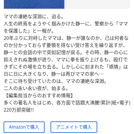
ママの凄絶な深淵に、迫る。
人生の終焉をようやく掴みかけた静一に、警察から「ママ
を保護した」と一報が。
20年ぶりに対峙したママは、静一が誰なのか、己は何者な
のか分かっておらず要領を得ない受け答えを繰り返すが、
静一との会話の中で突如記憶が戻る。その時、静一の心に
抑えきれぬ激情が迸り、ママに拳を振り上げるも、殴打で
きずにその場を立ち去る。しかし心に刻まれた「感情」は
日に日に大きくなり、静一は再びママの家へ…
そこに待ち受けていたのは、ママの凄絶な深淵。
二人の永い永い夜が、始まる。
【編集担当からのおすすめ情報】
多くの著名人をはじめ、各方面で話題大沸騰!累計(紙+電子)
220万部突破!!
Amazonで購入
アニメイトで購入