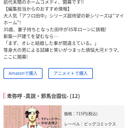
前代未聞のホームコメディ、開幕です!!
【編集担当からのおすすめ情報】
大人気「アフロ田中」シリーズ超待望の新シリーズは“マイ
ホーム“!
35歳、妻子持ちとなった田中が35年ローンに挑戦!
新築一戸建てを望むなら…
「まず、オレと結婚した事が間違えている。」
等身大の男による試練と笑いがつまった煩悩大河ドラマ、
ここに開幕!
Amazonで購入
アニメイトで購入
卑弥呼 -真説・邪馬台国伝- (12)
価格：715円(税込)
レーベル：ビッグコミックス