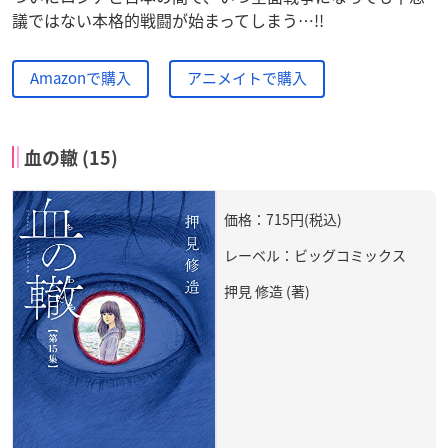
議ではない本格的戦闘が始まってしまう…!!
Amazonで購入
アニメイトで購入
血の轍 (15)
価格：715円(税込)
レーベル：ビッグコミックス
押見 修造 (著)