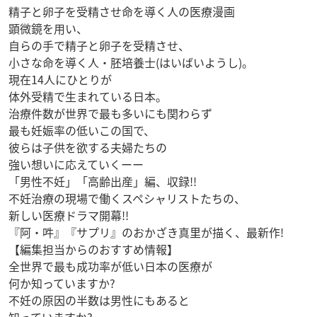
精子と卵子を受精させ命を導く人の医療漫画
顕微鏡を用い、
自らの手で精子と卵子を受精させ、
小さな命を導く人・胚培養士(はいばいようし)。
現在14人にひとりが
体外受精で生まれている日本。
治療件数が世界で最も多いにも関わらず
最も妊娠率の低いこの国で、
彼らは子供を欲する夫婦たちの
強い想いに応えていくーー
「男性不妊」「高齢出産」編、収録!!
不妊治療の現場で働くスペシャリストたちの、
新しい医療ドラマ開幕!!
『阿・吽』『サプリ』のおかざき真里が描く、最新作!
【編集担当からのおすすめ情報】
全世界で最も成功率が低い日本の医療が
何か知っていますか?
不妊の原因の半数は男性にもあると