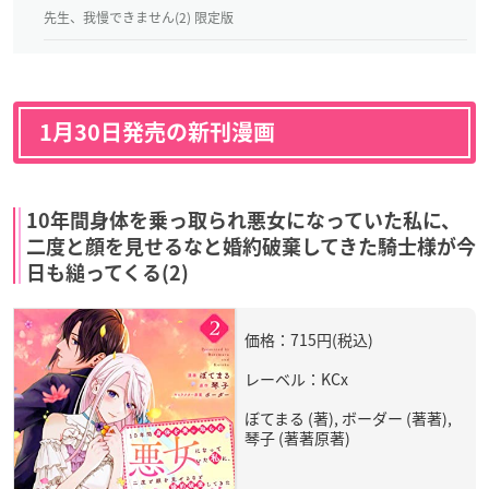
先生、我慢できません(2) 限定版
1月30日発売の新刊漫画
10年間身体を乗っ取られ悪女になっていた私に、
二度と顔を見せるなと婚約破棄してきた騎士様が今
日も縋ってくる(2)
価格：715円(税込)
レーベル：KCx
ぼてまる (著), ボーダー (著著),
琴子 (著著原著)