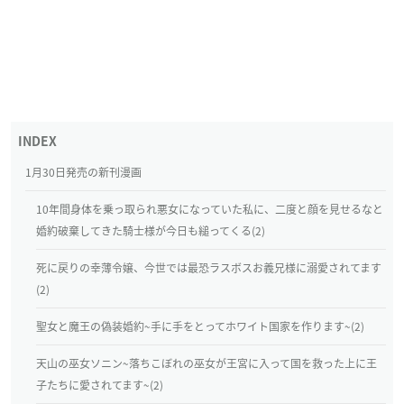
1月30日発売の新刊漫画
10年間身体を乗っ取られ悪女になっていた私に、二度と顔を見せるなと
婚約破棄してきた騎士様が今日も縋ってくる(2)
死に戻りの幸薄令嬢、今世では最恐ラスボスお義兄様に溺愛されてます
(2)
聖女と魔王の偽装婚約~手に手をとってホワイト国家を作ります~(2)
天山の巫女ソニン~落ちこぼれの巫女が王宮に入って国を救った上に王
子たちに愛されてます~(2)