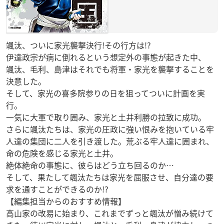
颯汰、ついに家光襲撃決行!その行方は!?
伊達政宗が病に倒れるという想定外の事態が起きた中、
颯汰、毛利、島津はそれでも将軍・家光を襲撃することを
決意した。
そして、家光の喜多院参りの日を狙ってついに計画を実
行。
一気に大軍で取り囲み、家光と土井利勝の拉致に成功。
さらに颯汰たちは、家光の圧政に強い恨みを抱いている牢
人達の集団に二人を引き渡した。荒ぶる牢人達に囲まれ、
命の危険を感じる家光と土井。
絶体絶命の事態に、彼らはどう立ち回るのか…
そして、果たして颯汰たちは家光を屈服させ、自分達の要
求を通すことができるのか!?
【編集担当からのおすすめ情報】
高山家の改易に始まり、これまでずっと颯汰が憎み続けて