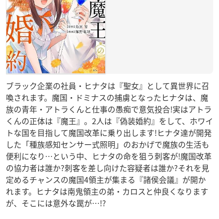
ブラック企業の社員・ヒナタは『聖女』として異世界に召
喚されます。魔国・ドミナスの捕虜となったヒナタは、魔
族の青年・アトラくんと仕事の愚痴で意気投合!実はアトラ
くんの正体は『魔王』。2人は『偽装婚約』をして、ホワイ
トな国を目指して魔国改革に乗り出します!ヒナタ達が開発
した「種族感知センサー式照明」のおかげで魔族の生活も
便利になり…という中、ヒナタの命を狙う刺客が!魔国改革
の協力者は誰か?刺客を差し向けた容疑者は誰か?それを見
定めるチャンスの魔国4領主が集まる『諸侯会議』が開か
れます。ヒナタは南鬼領主の弟・カロスと仲良くなります
が、そこには意外な罠が…!?