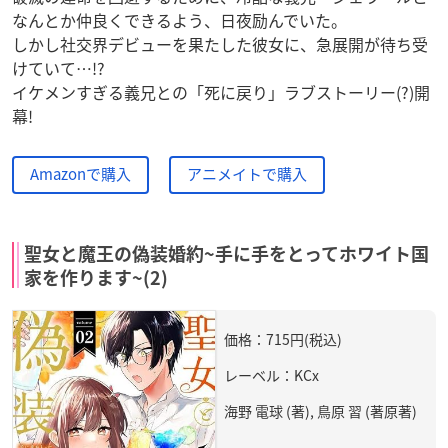
なんとか仲良くできるよう、日夜励んでいた。
しかし社交界デビューを果たした彼女に、急展開が待ち受
けていて…!?
イケメンすぎる義兄との「死に戻り」ラブストーリー(?)開
幕!
Amazonで購入
アニメイトで購入
聖女と魔王の偽装婚約~手に手をとってホワイト国
家を作ります~(2)
価格：715円(税込)
レーベル：KCx
海野 電球 (著), 鳥原 習 (著原著)