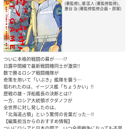
(著監修), 潮 匡人 (著監修監修),
惠谷 治 (著監修監修企画・原案)
ついに本格的戦闘の幕が……!?
日露中間線で最新戦闘機同士が激突!!
数で勝るロシア戦闘機隊が
奇策を用いて「いぶき」艦隊を襲う…
狙われたのは、イージス艦「ちょうかい」!!
歴戦の雄・浮船艦長の決断とは!?
一方、ロシア大統領ボクダノフが
全世界に対し発したのは、
「北海道占領」という驚愕の言葉だった…!!
【編集担当からのおすすめ情報】
ついにロシアと日本の間で、いつ全面戦争になっても不思