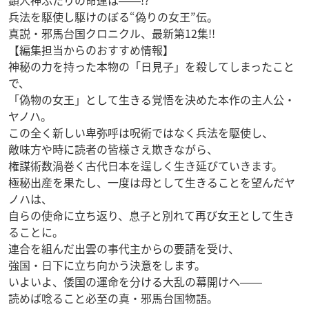
顕人神ふたりの命運は――!?
兵法を駆使し駆けのぼる“偽りの女王”伝。
真説・邪馬台国クロニクル、最新第12集!!
【編集担当からのおすすめ情報】
神秘の力を持った本物の「日見子」を殺してしまったこと
で、
「偽物の女王」として生きる覚悟を決めた本作の主人公・
ヤノハ。
この全く新しい卑弥呼は呪術ではなく兵法を駆使し、
敵味方や時に読者の皆様さえ欺きながら、
権謀術数渦巻く古代日本を逞しく生き延びていきます。
極秘出産を果たし、一度は母として生きることを望んだヤ
ノハは、
自らの使命に立ち返り、息子と別れて再び女王として生き
ることに。
連合を組んだ出雲の事代主からの要請を受け、
強国・日下に立ち向かう決意をします。
いよいよ、倭国の運命を分ける大乱の幕開けへ――
読めば唸ること必至の真・邪馬台国物語。