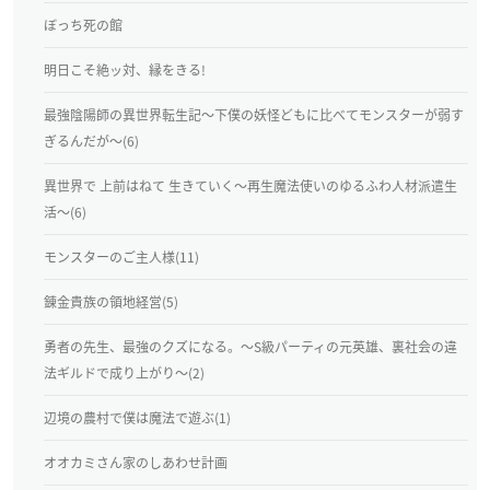
ぼっち死の館
明日こそ絶ッ対、縁をきる!
最強陰陽師の異世界転生記～下僕の妖怪どもに比べてモンスターが弱す
ぎるんだが～(6)
異世界で 上前はねて 生きていく～再生魔法使いのゆるふわ人材派遣生
活～(6)
モンスターのご主人様(11)
錬金貴族の領地経営(5)
勇者の先生、最強のクズになる。～S級パーティの元英雄、裏社会の違
法ギルドで成り上がり～(2)
辺境の農村で僕は魔法で遊ぶ(1)
オオカミさん家のしあわせ計画