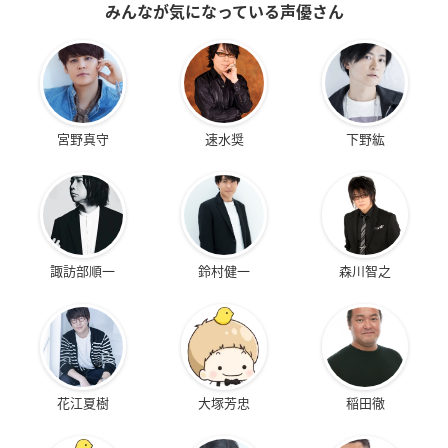
みんなが気になっている声優さん
宮野真守
速水奨
下野紘
諏訪部順一
鈴村健一
森川智之
花江夏樹
大塚芳忠
稲田徹