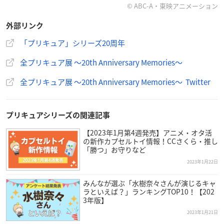
© ABC-A・東映アニメーション
【チケット情報】
外部リンク
前売り券：大人2300円／大学生1900円／高校生～3歳1300円
当日券：大人2500円／大学生2100円／高校生～3歳1500円
「プリキュア」シリーズ20周年
券種：平日、初日・土日祝すべて日付・時間指定1時間3部制
全プリキュア展 ～20th Anniversary Memories～
毎時20分間隔
全プリキュア展 ～20th Anniversary Memories～ Twitter
【主催】
全プリキュア展製作委員会・テレビ朝日
プリキュアシリーズの関連記事
【協力】
【2023年1月第4週発売】アニメ・オタ活
TOKYO MX
の新作カプセルトイ情報！CCさくら・推し
「勝つ」お守りなど
2023年1月22日
みんなが選ぶ「水樹奈々さんが演じるキャ
ラといえば？」ランキングTOP10！【202
【❤️プリキュア20周年PV公開❤️】
3年版】
プリキュア20周年のPVが公開されました！
https://t.co/3Al
2023年1月21日
TDd7rt7
#プリキュア
#precure
#プリキュア20周年
#precur