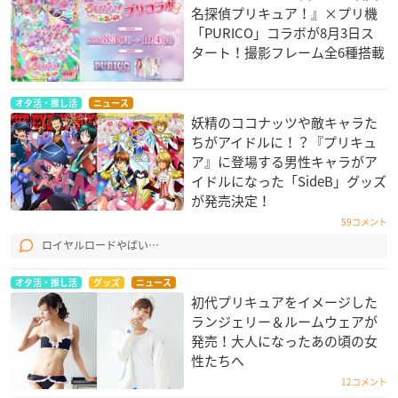
名探偵プリキュア！』×プリ機
「PURICO」コラボが8月3日ス
タート！撮影フレーム全6種搭載
オタ活・推し活
ニュース
妖精のココナッツや敵キャラた
ちがアイドルに！？『プリキュ
ア』に登場する男性キャラがア
イドルになった「SideB」グッズ
が発売決定！
59コメント
ロイヤルロードやばい…
オタ活・推し活
グッズ
ニュース
初代プリキュアをイメージした
ランジェリー＆ルームウェアが
発売！大人になったあの頃の女
性たちへ
12コメント