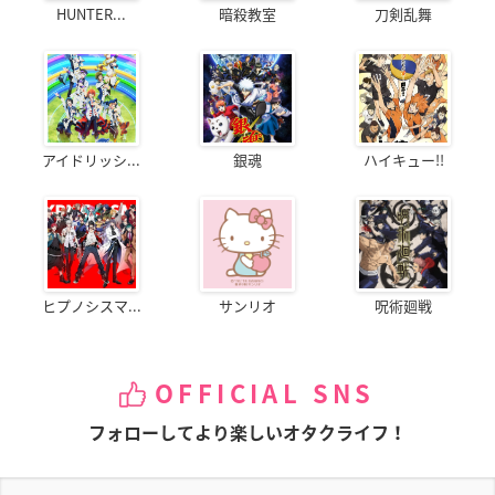
HUNTER...
暗殺教室
刀剣乱舞
アイドリッシ...
銀魂
ハイキュー!!
ヒプノシスマ...
サンリオ
呪術廻戦
OFFICIAL SNS
フォローしてより楽しいオタクライフ！