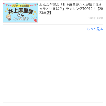
e20th
みんなが選ぶ「井上麻里奈さんが演じるキ
ャラといえば？」ランキングTOP10！【20
— プリキュア20周年公式 (@precure_15th)
January 24, 20
23年版】
23
2023年1月20日
もっと見る