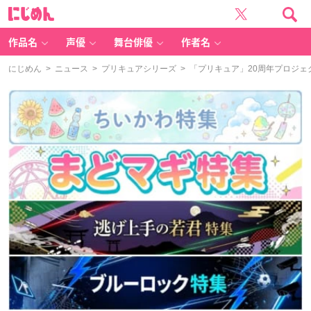
に
じ
め
ん
作品名
声優
舞台俳優
作者名
にじめん
>
ニュース
>
プリキュアシリーズ
> 「プリキュア」20周年プロジェ