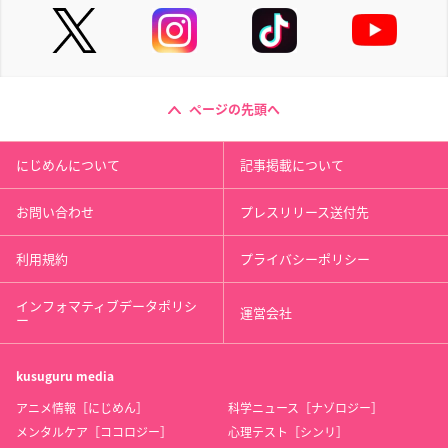
ページの先頭へ
にじめんについて
記事掲載について
お問い合わせ
プレスリリース送付先
利用規約
プライバシーポリシー
インフォマティブデータポリシ
運営会社
ー
kusuguru
media
アニメ情報［にじめん］
科学ニュース［ナゾロジー］
メンタルケア［ココロジー］
心理テスト［シンリ］