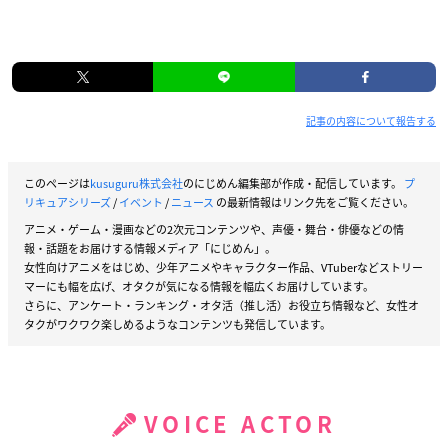
記事の内容について報告する
このページは
kusuguru株式会社
のにじめん編集部が作成・配信しています。
プ
リキュアシリーズ
/
イベント
/
ニュース
の最新情報はリンク先をご覧ください。
アニメ・ゲーム・漫画などの2次元コンテンツや、声優・舞台・俳優などの情
報・話題をお届けする情報メディア「にじめん」。
女性向けアニメをはじめ、少年アニメやキャラクター作品、VTuberなどストリー
マーにも幅を広げ、オタクが気になる情報を幅広くお届けしています。
さらに、アンケート・ランキング・オタ活（推し活）お役立ち情報など、女性オ
タクがワクワク楽しめるようなコンテンツも発信しています。
VOICE ACTOR