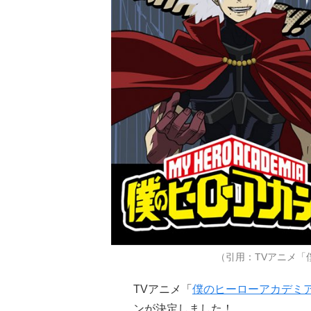
（引用：TVアニメ「
TVアニメ「
僕のヒーローアカデミ
ンが決定しました！