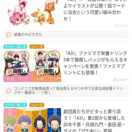
よりイラストが公開！狐フード
に浴衣という可愛い組み合わ
せ！
5コメント
破壊力やばすぎた
オタ活・推し活
ニュース
『A3!』ファミマで栄養ドリンク
3本で箱推しバッジがもらえるキ
ャンペーンを実施！ファミマプ
リントにも登場！
21コメント
コンビニで対象商品買って景品貰えるやつの中で正直な話栄養ドリン
クが一番困る……( 笑 )
オタ活・推し活
ニュース
劇団員たちがピタッと寄り添
う！『A3!』第2部から登場した
卯木千景・兵頭九門・泉田 莇・
ガイの「ぴたぬい」登場