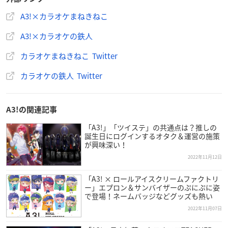
【
A3!
×カラ鉄】コラボ
12/8(木)より開催決定🌸🌸
A3!×カラオケまねきねこ
楽曲をイメージしたコラボドリンクに、コンセプトルーム
A3!×カラオケの鉄人
も登場🎵
今回はまねきねこさんとの共同開催です🐈
カラオケまねきねこ Twitter
コンセプトルームは12/5(月)18時30分予約スタート⏱
カラオケの鉄人 Twitter
お見逃しなく👀❣
#エースリー
▼特設ページ
https://t.co/TzThA7EYS5
pic.twitter.com/qXK
LXJdlh1
A3!の関連記事
— カラ鉄公式アニメゲーム情報 (@animegame_kt)
Decem
ber 1, 2022
「A3!」「ツイステ」の共通点は？推しの
誕生日にログインするオタク＆運営の施策
が興味深い！
／
2022年11月12日
A3!×
#まねきねこ
「A3! × ロールアイスクリームファクトリ
12/8(木)よりコラボ開催決定❗️😻
ー」エプロン＆サンバイザーのぷにぷに姿
＼
で登場！ネームバッジなどグッズも熱い
楽曲をイメージしたコラボドリンクに、コラボルームも登
2022年11月07日
場🎵