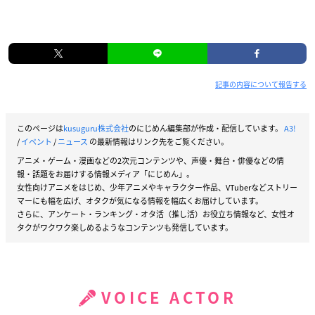
記事の内容について報告する
このページは
kusuguru株式会社
のにじめん編集部が作成・配信しています。
A3!
/
イベント
/
ニュース
の最新情報はリンク先をご覧ください。
アニメ・ゲーム・漫画などの2次元コンテンツや、声優・舞台・俳優などの情
報・話題をお届けする情報メディア「にじめん」。
女性向けアニメをはじめ、少年アニメやキャラクター作品、VTuberなどストリー
マーにも幅を広げ、オタクが気になる情報を幅広くお届けしています。
さらに、アンケート・ランキング・オタ活（推し活）お役立ち情報など、女性オ
タクがワクワク楽しめるようなコンテンツも発信しています。
VOICE ACTOR