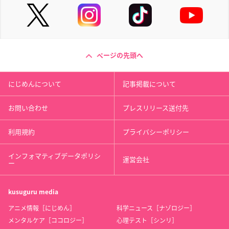
ページの先頭へ
にじめんについて
記事掲載について
お問い合わせ
プレスリリース送付先
利用規約
プライバシーポリシー
インフォマティブデータポリシ
運営会社
ー
kusuguru
media
アニメ情報［にじめん］
科学ニュース［ナゾロジー］
メンタルケア［ココロジー］
心理テスト［シンリ］