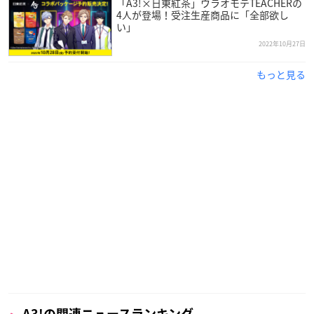
「A3!×日東紅茶」ウラオモテTEACHERの
コラボルームは12/5(月)18：30から予約受付開始です⏱
4人が登場！受注生産商品に「全部欲し
お見逃しなく👀❣❣
い」
▼特設ページ
https://t.co/Uob1tUsorc
#エースリー
pic.twitt
2022年10月27日
er.com/UQdlX5yrwI
— カラオケまねきねこ【公式】 (@maneki_official)
Dece
もっと見る
mber 1, 2022
A3!の関連ニュースランキング