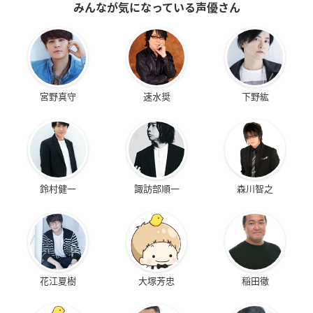
みんなが気になっている声優さん
宮野真守
速水奨
下野紘
鈴村健一
諏訪部順一
森川智之
花江夏樹
大塚芳忠
稲田徹