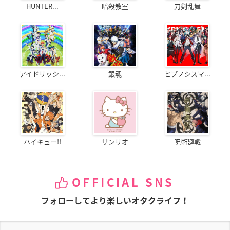
HUNTER...
暗殺教室
刀剣乱舞
アイドリッシ...
銀魂
ヒプノシスマ...
ハイキュー!!
サンリオ
呪術廻戦
OFFICIAL SNS
フォローしてより楽しいオタクライフ！