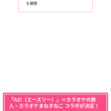
を展開
「
A3!（エースリー）
」×
カラオケの鉄
人・
カラオケまねきねこ コラボが決定！