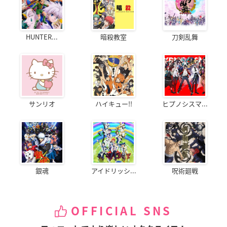
HUNTER...
暗殺教室
刀剣乱舞
サンリオ
ハイキュー!!
ヒプノシスマ...
銀魂
アイドリッシ...
呪術廻戦
OFFICIAL SNS