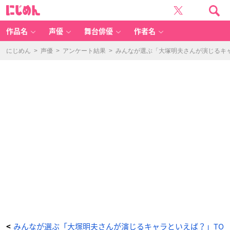
名
に
探
じ
偵
め
コ
ん
ナ
ン
作品名
声優
舞台俳優
作者名
（横
溝
参
悟）
にじめん
>
声優
>
アンケート結果
>
みんなが選ぶ「大塚明夫さんが演じるキャラ
-
ア
ニ
メ
情
報
サ
イ
ト
に
じ
め
ん
みんなが選ぶ「大塚明夫さんが演じるキャラといえば？」TO
<