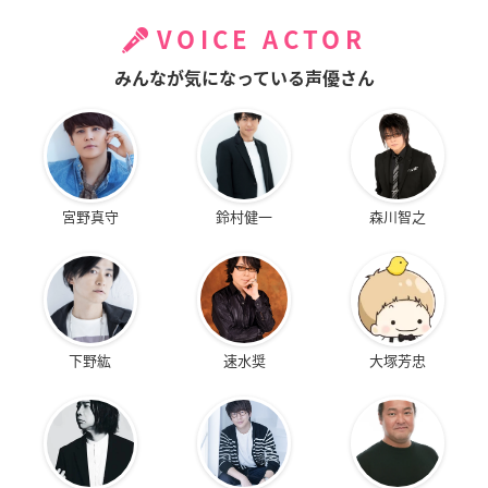
VOICE ACTOR
みんなが気になっている声優さん
宮野真守
鈴村健一
森川智之
下野紘
速水奨
大塚芳忠