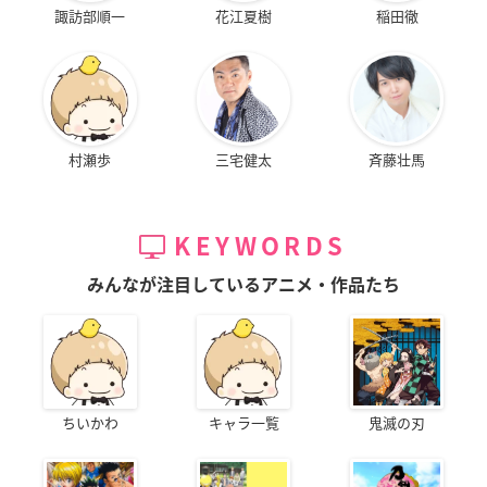
諏訪部順一
花江夏樹
稲田徹
村瀬歩
三宅健太
斉藤壮馬
KEYWORDS
みんなが注目しているアニメ・作品たち
ちいかわ
キャラ一覧
鬼滅の刃