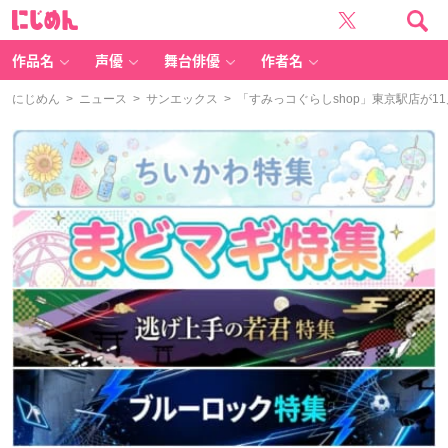
に
じ
め
ん
作品名
声優
舞台俳優
作者名
にじめん
>
ニュース
>
サンエックス
> 「すみっコぐらしshop」東京駅店が