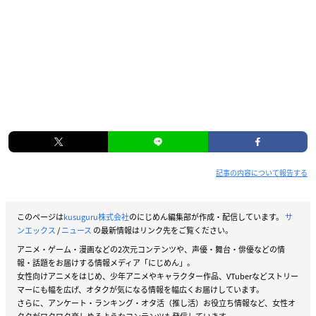
記事の内容について報告する
このページは
kusuguru株式会社
のにじめん編集部が作成・配信しています。
サ
ンエックス
/
ニュース
の最新情報はリンク先をご覧ください。
アニメ・ゲーム・漫画などの2次元コンテンツや、声優・舞台・俳優などの情
報・話題をお届けする情報メディア「にじめん」。
女性向けアニメをはじめ、少年アニメやキャラクター作品、VTuberなどストリー
マーにも幅を広げ、オタクが気になる情報を幅広くお届けしています。
さらに、アンケート・ランキング・オタ活（推し活）お役立ち情報など、女性オ