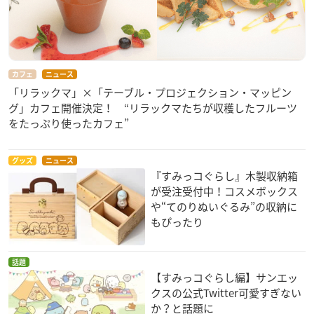
カフェ
ニュース
「リラックマ」×「テーブル・プロジェクション・マッピン
グ」カフェ開催決定！ “リラックマたちが収穫したフルーツ
をたっぷり使ったカフェ”
グッズ
ニュース
『すみっコぐらし』木製収納箱
が受注受付中！コスメボックス
や“てのりぬいぐるみ”の収納に
もぴったり
話題
【すみっコぐらし編】サンエッ
クスの公式Twitter可愛すぎない
か？と話題に