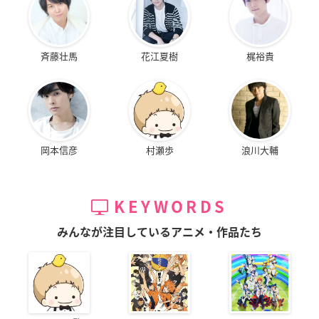
斉藤壮馬
花江夏樹
梶裕貴
岡本信彦
村瀬歩
浪川大輔
KEYWORDS
みんなが注目しているアニメ・作品たち