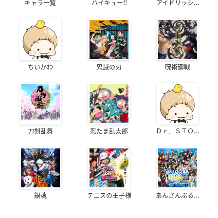
キャラ一覧
ハイキュー!!
アイドリッシ...
ちいかわ
鬼滅の刃
呪術廻戦
刀剣乱舞
忍たま乱太郎
Ｄｒ．ＳＴＯ...
銀魂
テニスの王子様
あんさんぶる...