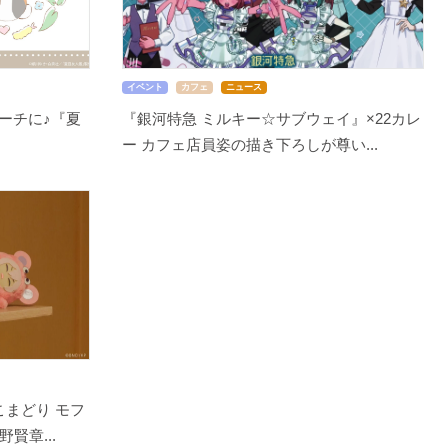
イベント
カフェ
ニュース
ーチに♪『夏
『銀河特急 ミルキー☆サブウェイ』×22カレ
ー カフェ店員姿の描き下ろしが尊い...
こまどり モフ
賢章...