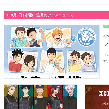
8月6日 (木曜) 注目のアニメニュース
フェ
小
フ
『
す