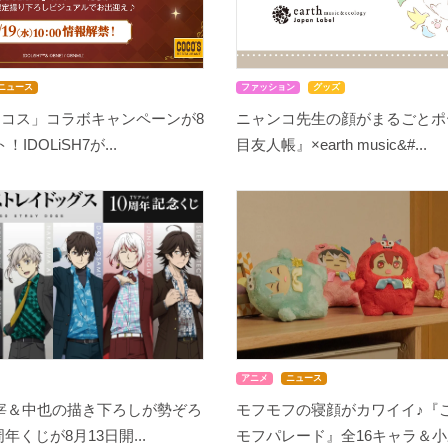
ニュース
ファッション
グッズ
ココス」コラボキャンペーンが8
ニャンコ先生の顔がまるごとポ
IDOLiSH7が...
目友人帳』×earth music&#...
アニメ
ニュース
宰＆中也の描き下ろしが勢ぞろ
モフモフの寝顔がカワイイ♪『
周年くじが8月13日開...
モフパレード』全16キャラ＆小野