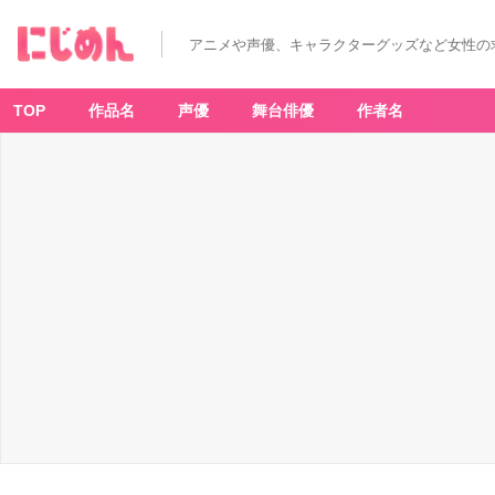
声
優
の
アニメや声優、キャラクターグッズなど女性の
イ
ラ
ス
ト
（男
TOP
作品名
声優
舞台俳優
作者名
性）
-
ア
ニ
メ
情
報
サ
イ
ト
に
じ
め
ん