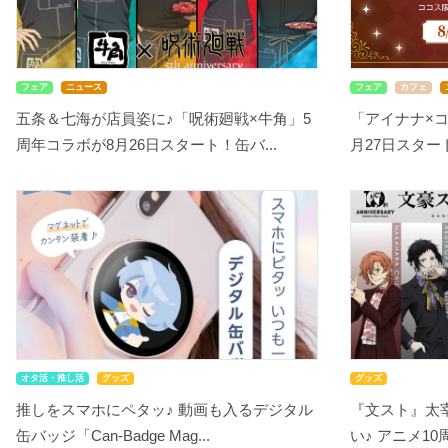
フェア
ニュース
フェア
カフェ
五条＆七海が店員姿に♪「呪術廻戦×牛角」5
「アイナナ×
周年コラボが8月26日スタート！缶バ...
月27日スタート！
オタ活・推し活
グッズ
グッズ
推しをスマホにペタッ♪ 動画も入るデジタル
『文スト』太
缶バッジ「Can-Badge Mag...
い♪ アニメ10