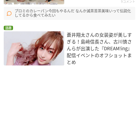
9コメント
プロミのカレーパン今回もやるんだ なんか滅茶苦茶美味いって伝説化
してるから食べてみたい
話題
蒼井翔太さんの女装姿が美しす
ぎる！島﨑信長さん、古川慎さ
んらが出演した『DREAM!ing』
配信イベントのオフショットま
とめ