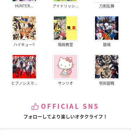
HUNTER...
アイドリッシ...
刀剣乱舞
ハイキュー!!
暗殺教室
銀魂
ヒプノシスマ...
サンリオ
呪術廻戦
OFFICIAL SNS
フォローしてより楽しいオタクライフ！