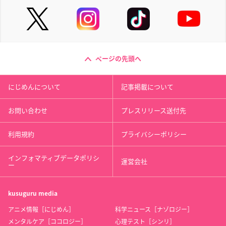
ページの先頭へ
にじめんについて
記事掲載について
お問い合わせ
プレスリリース送付先
利用規約
プライバシーポリシー
インフォマティブデータポリシ
運営会社
ー
kusuguru
media
アニメ情報［にじめん］
科学ニュース［ナゾロジー］
メンタルケア［ココロジー］
心理テスト［シンリ］