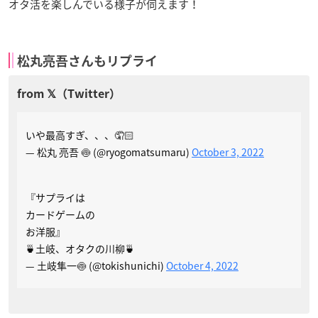
オタ活を楽しんでいる様子が伺えます！
松丸亮吾さんもリプライ
いや最高すぎ、、、🤦🏻
— 松丸 亮吾 🍥 (@ryogomatsumaru)
October 3, 2022
『サプライは
カードゲームの
お洋服』
🍵土岐、オタクの川柳🍵
— 土岐隼一🍥 (@tokishunichi)
October 4, 2022