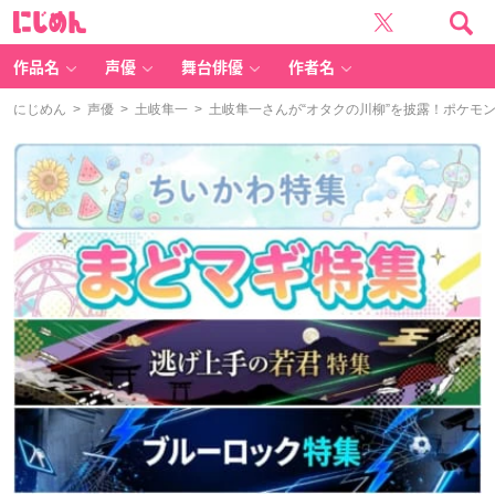
に
じ
め
ん
作品名
声優
舞台俳優
作者名
にじめん
>
声優
>
土岐隼一
> 土岐隼一さんが“オタクの川柳”を披露！ポケモ