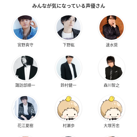
みんなが気になっている声優さん
宮野真守
下野紘
速水奨
諏訪部順一
鈴村健一
森川智之
花江夏樹
村瀬歩
大塚芳忠