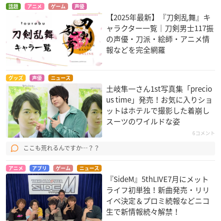
話題
アニメ
ゲーム
声優
【2025年最新】『刀剣乱舞』キ
ャラクター一覧｜刀剣男士117振
の声優・刀派・絵師・アニメ情
報などを完全網羅
グッズ
声優
ニュース
土岐隼一さん1st写真集「precio
us time」発売！お気に入りショ
ットはホテルで撮影した着崩し
スーツのワイルドな姿
6コメント
ここも荒れるんですか…？？
アニメ
アプリ
ゲーム
ニュース
『SideM』5thLIVE7月にメット
ライフ初単独！新曲発売・リリ
イベ決定＆プロミ続報などニコ
生で新情報続々解禁！