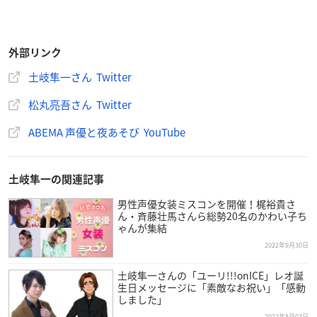
外部リンク
土岐隼一さん Twitter
松丸亮吾さん Twitter
ABEMA 声優と夜あそび YouTube
土岐隼一の関連記事
男性声優女装ミスコンを開催！梶裕貴さ
ん・斉藤壮馬さんら総勢20名のかわい子ち
ゃんが集結
2022年9月30日
土岐隼一さんの「ユーリ!!!onICE」レオ誕
生日メッセージに「素敵なお祝い」「感動
しました」
2022年8月03日