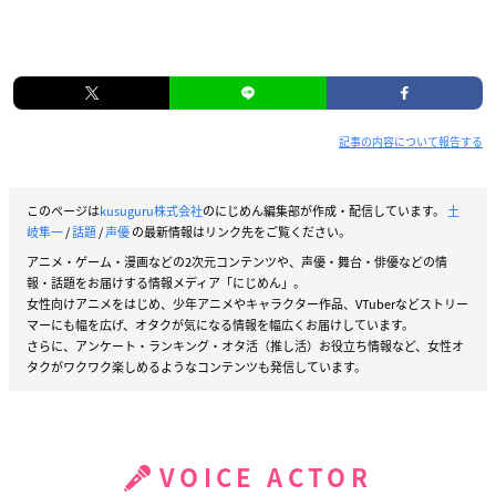
記事の内容について報告する
このページは
kusuguru株式会社
のにじめん編集部が作成・配信しています。
土
岐隼一
/
話題
/
声優
の最新情報はリンク先をご覧ください。
アニメ・ゲーム・漫画などの2次元コンテンツや、声優・舞台・俳優などの情
報・話題をお届けする情報メディア「にじめん」。
女性向けアニメをはじめ、少年アニメやキャラクター作品、VTuberなどストリー
マーにも幅を広げ、オタクが気になる情報を幅広くお届けしています。
さらに、アンケート・ランキング・オタ活（推し活）お役立ち情報など、女性オ
タクがワクワク楽しめるようなコンテンツも発信しています。
VOICE ACTOR