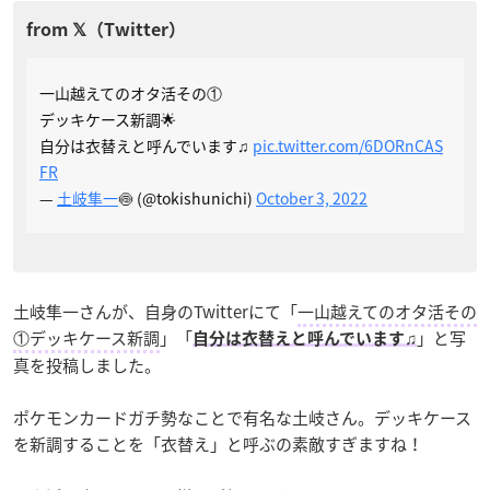
一山越えてのオタ活その①
デッキケース新調🌟
自分は衣替えと呼んでいます♫
pic.twitter.com/6DORnCAS
FR
—
土岐隼一
🍥 (@tokishunichi)
October 3, 2022
土岐隼一さんが、自身のTwitterにて「
一山越えてのオタ活その
①デッキケース新調
」「
」と写
自分は衣替えと呼んでいます♫
真を投稿しました。
ポケモンカードガチ勢なことで有名な土岐さん。デッキケース
を新調することを「衣替え」と呼ぶの素敵すぎますね！