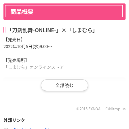
商品概要
「刀剣乱舞-ONLINE-」×「しまむら」
【発売日】
2022年10月5日(水)9:00～
【発売場所】
「しまむら」オンラインストア
#しまむら
より『
刀剣乱舞
-ONLINE-』ブランケット、枕カ
バー、フロアクッション、ルームシューズが10/5（水）オン
©2015 EXNOA LLC/Nitroplus
ラインストアで９時より販売します🎉
外部リンク
オンラインストアはこちら→
https://t.co/DgoxZsLAZ0