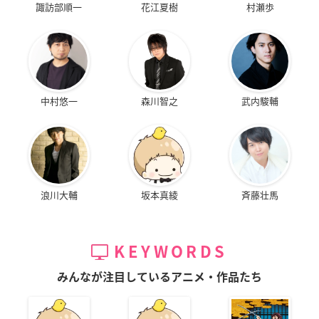
諏訪部順一
花江夏樹
村瀬歩
中村悠一
森川智之
武内駿輔
浪川大輔
坂本真綾
斉藤壮馬
KEYWORDS
みんなが注目しているアニメ・作品たち