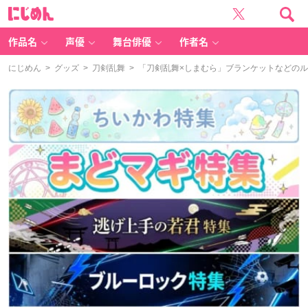
に
じ
め
ん
作品名
声優
舞台俳優
作者名
にじめん
>
グッズ
>
刀剣乱舞
> 「刀剣乱舞×しまむら」ブランケットなどの