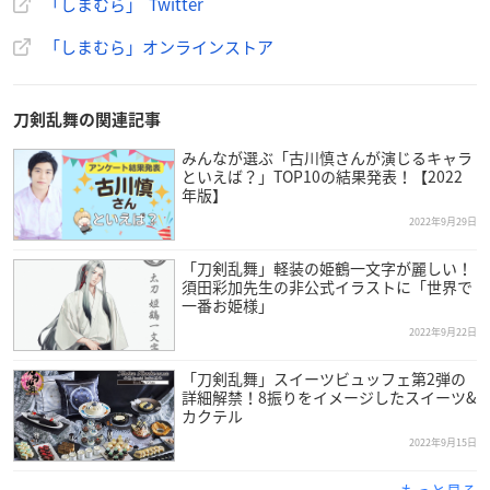
＊売り切れの際はご容赦ください。
#刀剣乱舞
#とうらぶ
pi
「しまむら」 Twitter
c.twitter.com/bkoVPg3mBU
「しまむら」オンラインストア
— ファッションセンターしまむら (@shimamura_gr)
Octo
ber 3, 2022
刀剣乱舞の関連記事
みんなが選ぶ「古川慎さんが演じるキャラ
といえば？」TOP10の結果発表！【2022
年版】
2022年9月29日
「刀剣乱舞」軽装の姫鶴一文字が麗しい！
須田彩加先生の非公式イラストに「世界で
一番お姫様」
2022年9月22日
「刀剣乱舞」スイーツビュッフェ第2弾の
詳細解禁！8振りをイメージしたスイーツ&
カクテル
2022年9月15日