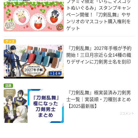
ファミマ限定「いちごマスコッ
トぬいぐるみ」スタンプキャン
ペーン開催！『刀剣乱舞』やサ
ンリオのマスコット購入権利を
ゲット
グッズ
『刀剣乱舞』2027年手帳が予約
開始！三日月宗近ら全14種の織
りデザインに刀剣男士名を刻印
話題
『刀剣乱舞』極実装済み刀剣男
士一覧｜実装順・刀種別まとめ
【2025最新版】
2コメント