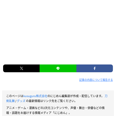
記事の内容について報告する
このページは
kusuguru株式会社
のにじめん編集部が作成・配信しています。
刀
剣乱舞
/
グッズ
の最新情報はリンク先をご覧ください。
アニメ・ゲーム・漫画などの2次元コンテンツや、声優・舞台・俳優などの情
報・話題をお届けする情報メディア「にじめん」。