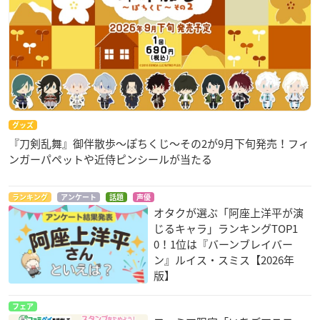
グッズ
『刀剣乱舞』御伴散歩～ぽちくじ～その2が9月下旬発売！フィ
ンガーパペットや近侍ピンシールが当たる
ランキング
アンケート
話題
声優
オタクが選ぶ「阿座上洋平が演
じるキャラ」ランキングTOP1
0！1位は『バーンブレイバー
ン』ルイス・スミス【2026年
版】
フェア