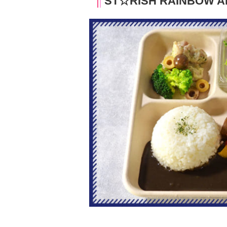
ST☆RISH RAINBOW 