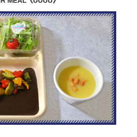
AIR MEAL《UUUU》