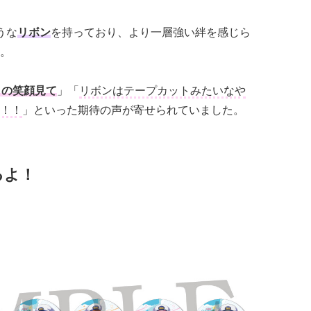
うな
リボン
を持っており、より一層強い絆を感じら
。
この笑顔見て
」「
リボンはテープカットみたいなや
！！
」といった期待の声が寄せられていました。
るよ！