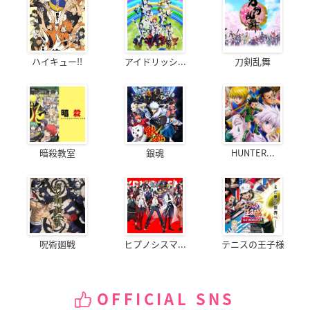
ハイキュー!!
アイドリッシ...
刀剣乱舞
暗殺教室
銀魂
HUNTER...
呪術廻戦
ヒプノシスマ...
テニスの王子様
OFFICIAL SNS