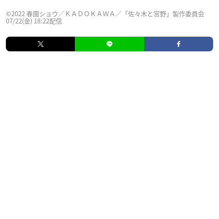
©2022 春園ショウ／ＫＡＤＯＫＡＷＡ／「佐々木と宮野」製作委員会
07/22(金) 18:22配信