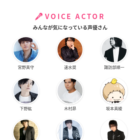
VOICE ACTOR
みんなが気になっている声優さん
宮野真守
速水奨
諏訪部順一
下野紘
木村昴
坂本真綾