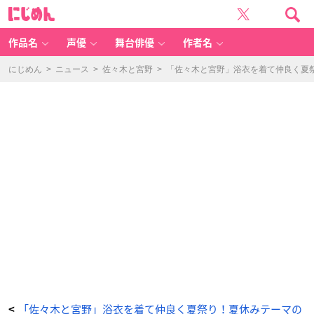
「佐々
に
木
じ
と
め
宮
ん
野」
夏
作品名
声優
舞台俳優
作者名
休
み
in
OI
にじめん
>
ニュース
>
佐々木と宮野
>
「佐々木と宮野」浴衣を着て仲良く夏
O
I：
ト
レ
ー
デ
ィ
ン
グ
缶
バ
ッ
ジ
（ラ
ン
ダ
ム
ホ
ロ
入
り）
-
ア
ニ
メ
情
報
サ
イ
ト
に
じ
め
ん
「佐々木と宮野」浴衣を着て仲良く夏祭り！夏休みテーマの
<