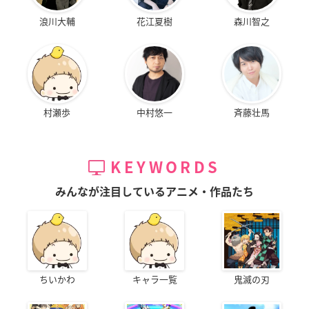
浪川大輔
花江夏樹
森川智之
村瀬歩
中村悠一
斉藤壮馬
KEYWORDS
みんなが注目しているアニメ・作品たち
ちいかわ
キャラ一覧
鬼滅の刃