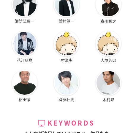
諏訪部順一
鈴村健一
森川智之
花江夏樹
村瀬歩
大塚芳忠
稲田徹
斉藤壮馬
木村昴
KEYWORDS