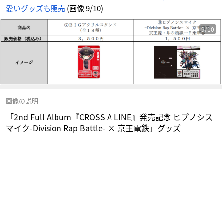
電
愛いグッズも販売
(画像 9/10)
鉄」
グ
ッ
ズ
-
9/10
ア
ニ
メ
情
報
サ
イ
ト
に
じ
め
ん
画像の説明
「2nd Full Album『CROSS A LINE』発売記念 ヒプノシス
マイク-Division Rap Battle- × 京王電鉄」グッズ