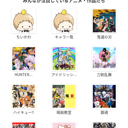
みんなが注目しているアニメ・作品たち
ちいかわ
キャラ一覧
鬼滅の刃
HUNTER...
アイドリッシ...
刀剣乱舞
ハイキュー!!
暗殺教室
銀魂