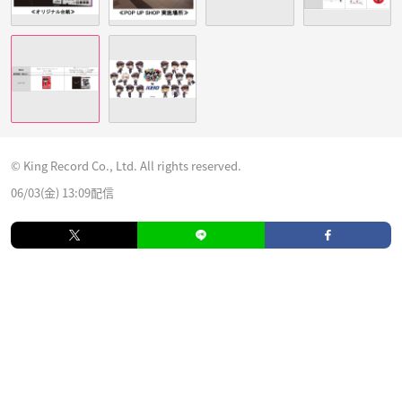
© King Record Co., Ltd. All rights reserved.
06/03(金) 13:09配信