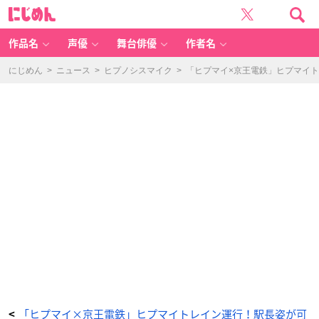
「2
に
n
じ
d
め
F
ん
ul
l
作品名
声優
舞台俳優
作者名
Al
b
u
m
にじめん
>
ニュース
>
ヒプノシスマイク
>
「ヒプマイ×京王電鉄」ヒプマイ
『C
R
O
S
S
A
LI
N
E』
発
売
記
念 ヒ
プ
ノ
シ
ス
マ
イ
ク-
Di
vi
si
o
n
R
a
p
B
at
tl
e-
×
京
「ヒプマイ×京王電鉄」ヒプマイトレイン運行！駅長姿が可
<
王