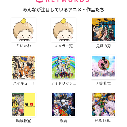
みんなが注目しているアニメ・作品たち
ちいかわ
キャラ一覧
鬼滅の刃
ハイキュー!!
アイドリッシ...
刀剣乱舞
暗殺教室
銀魂
HUNTER...