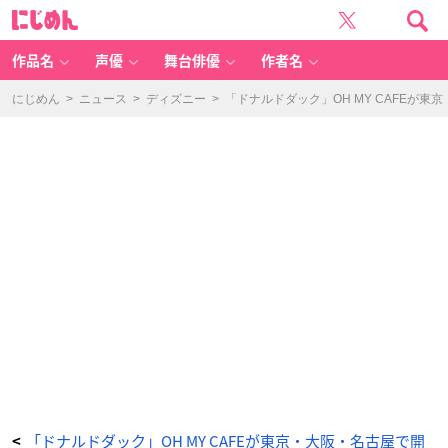
「ド
に
ナ
じ
ル
め
ド
ん
ダ
ッ
作品名
声優
舞台俳優
作者名
ク」
O
H
M
にじめん
>
ニュース
>
ディズニー
>
「ドナルドダック」OH MY CAFEが
Y
C
A
F
E
バ
ン
ダ
ナ
ハ
ン
カ
チ
-
ア
ニ
メ
情
報
サ
イ
ト
に
じ
め
ん
「ドナルドダック」OH MY CAFEが東京・大阪・名古屋で開
<