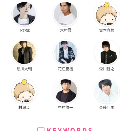
下野紘
木村昴
坂本真綾
浪川大輔
花江夏樹
森川智之
村瀬歩
中村悠一
斉藤壮馬
KEYWORDS