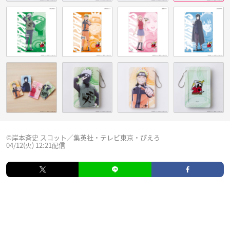
©岸本斉史 スコット／集英社・テレビ東京・ぴえろ
04/12(火) 12:21配信