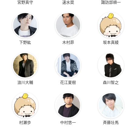
宮野真守
速水奨
諏訪部順一
下野紘
木村昴
坂本真綾
浪川大輔
花江夏樹
森川智之
村瀬歩
中村悠一
斉藤壮馬