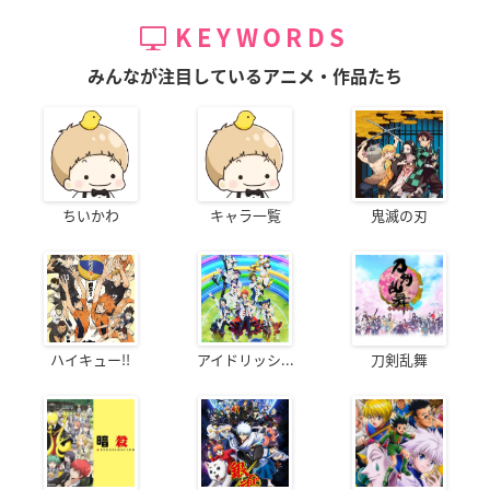
KEYWORDS
みんなが注目しているアニメ・作品たち
ちいかわ
キャラ一覧
鬼滅の刃
ハイキュー!!
アイドリッシ...
刀剣乱舞