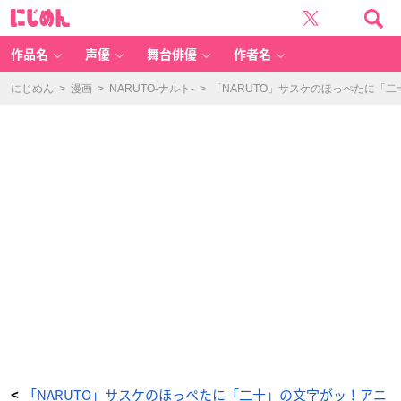
「T
に
カ
じ
ー
め
ド
ん
（N
A
作品名
声優
舞台俳優
作者名
R
U
T
O）」
にじめん
>
漫画
>
NARUTO-ナルト-
>
「NARUTO」サスケのほっぺたに「
ア
ク
リ
ル
ス
タ
ン
ド
キ
ー
ホ
ル
ダ
ー
（全
4
種）
春
野
サ
ク
ラ
-
ア
ニ
メ
情
報
サ
イ
ト
に
じ
め
「NARUTO」サスケのほっぺたに「二十」の文字がッ！アニ
<
ん