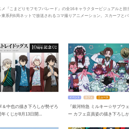
ニメ『こまどりモフモフパレード』の全16キャラクタービジュアルと担当
レ東系列6局ネットで放送されるコマ撮りアニメーション。スカーフと
イベント
カフェ
ニュース
宰＆中也の描き下ろしが勢ぞろ
『銀河特急 ミルキー☆サブウェ
周年くじが8月13日開...
ー カフェ店員姿の描き下ろしが尊