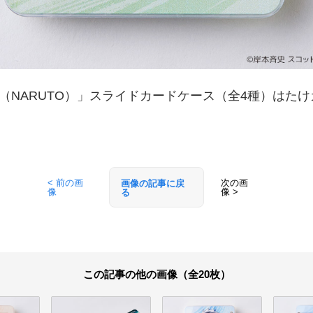
（NARUTO）」スライドカードケース（全4種）はた
< 前の画
次の画
画像の記事に戻
像
像 >
る
この記事の他の画像（全20枚）