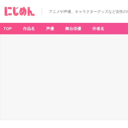
「T
カ
ー
アニメや声優、キャラクターグッズなど女性の
ド
（N
A
R
U
TOP
作品名
声優
舞台俳優
作者名
T
O）」
ス
ラ
イ
ド
カ
ー
ド
ケ
ー
ス
（全
4
種）
は
た
け
カ
カ
シ：
裏
-
ア
ニ
メ
情
報
サ
イ
ト
に
じ
め
ん