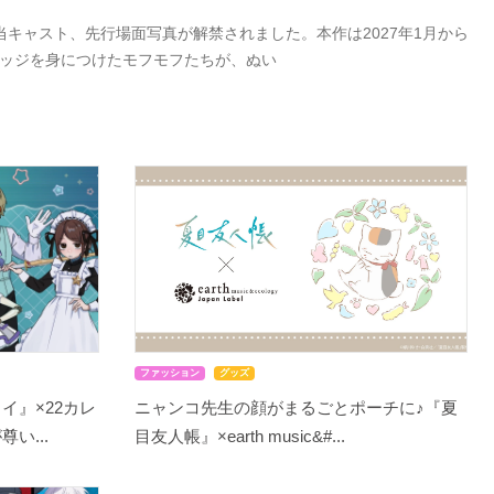
キャスト、先行場面写真が解禁されました。本作は2027年1月から
バッジを身につけたモフモフたちが、ぬい
ファッション
グッズ
イ』×22カレ
ニャンコ先生の顔がまるごとポーチに♪『夏
い...
目友人帳』×earth music&#...