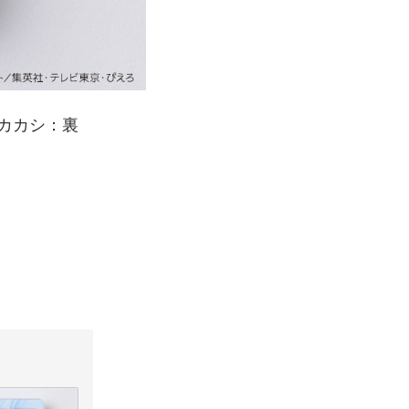
けカカシ：裏