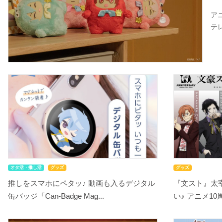
ア
テ
オタ活・推し活
グッズ
グッズ
推しをスマホにペタッ♪ 動画も入るデジタル
『文スト』太
缶バッジ「Can-Badge Mag...
い♪ アニメ10