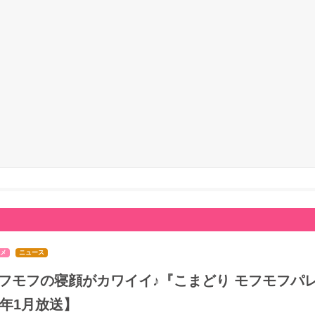
メ
ニュース
フモフの寝顔がカワイイ♪『こまどり モフモフパレ
7年1月放送】