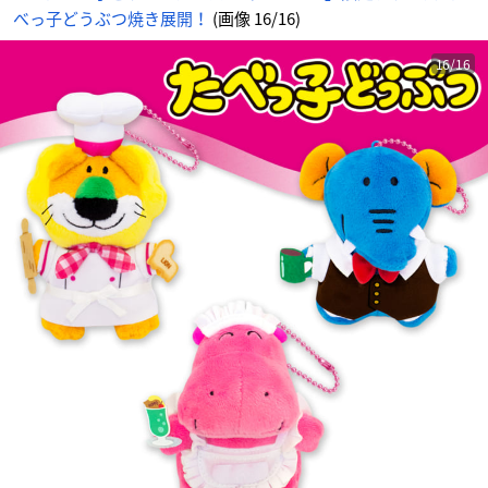
ト
べっ子どうぶつ焼き展開！
(画像 16/16)
に
じ
め
ん
16/16