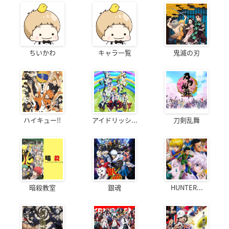
ちいかわ
キャラ一覧
鬼滅の刃
ハイキュー!!
アイドリッシ...
刀剣乱舞
暗殺教室
銀魂
HUNTER...