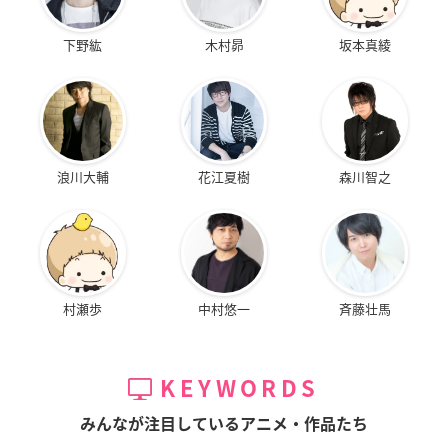
下野紘
木村昴
坂本真綾
浪川大輔
花江夏樹
森川智之
村瀬歩
中村悠一
斉藤壮馬
KEYWORDS
みんなが注目しているアニメ・作品たち