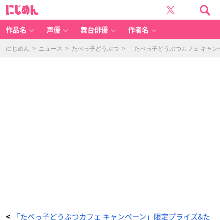
「た
に
べ
じ
っ
め
子
ん
ど
う
作品名
声優
舞台俳優
作者名
ぶ
つ
カ
フ
にじめん
>
ニュース
>
たべっ子どうぶつ
>
「たべっ子どうぶつカフェ キャン
ェ
キ
ャ
ン
ペ
ー
ン」
た
べ
っ
子
ど
う
ぶ
つ
カ
フ
ェ
ち
び
で
か
マ
ス
コ
ッ
ト
-
ア
ニ
メ
情
報
サ
「たべっ子どうぶつカフェ キャンペーン」限定プライズ&た
<
イ