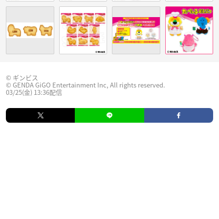
© ギンビス
© GENDA GiGO Entertainment Inc, All rights reserved.
03/25(金) 13:36配信