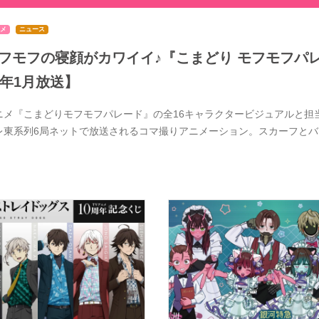
メ
ニュース
フモフの寝顔がカワイイ♪『こまどり モフモフパレ
7年1月放送】
ニメ『こまどりモフモフパレード』の全16キャラクタービジュアルと担当
レ東系列6局ネットで放送されるコマ撮りアニメーション。スカーフと