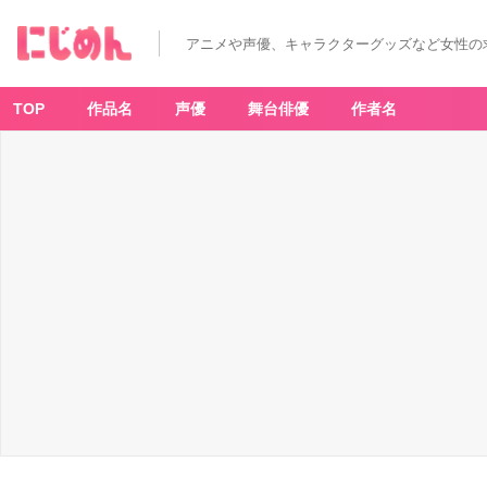
ミ
ト
ン
アニメや声優、キャラクターグッズなど女性の
-
ア
ニ
メ
情
TOP
作品名
声優
舞台俳優
作者名
報
サ
イ
ト
に
じ
め
ん