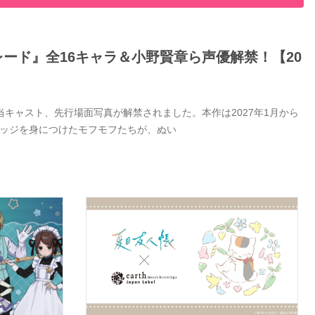
ード』全16キャラ＆小野賢章ら声優解禁！【20
キャスト、先行場面写真が解禁されました。本作は2027年1月から
バッジを身につけたモフモフたちが、ぬい