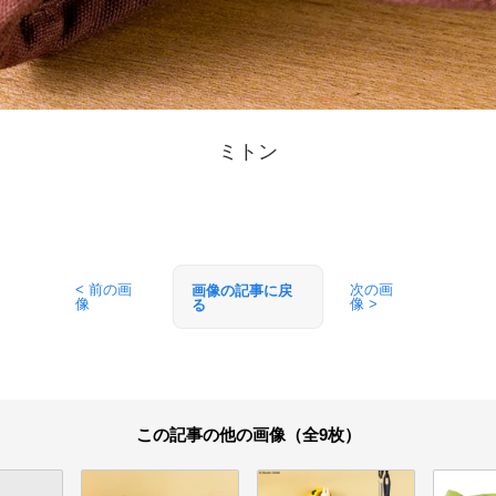
ミトン
< 前の画
次の画
画像の記事に戻
像
像 >
る
この記事の他の画像（全9枚）