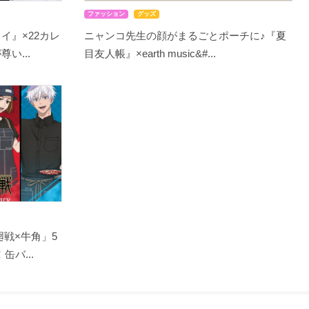
ファッション
グッズ
イ』×22カレ
ニャンコ先生の顔がまるごとポーチに♪『夏
い...
目友人帳』×earth music&#...
戦×牛角」5
バ...