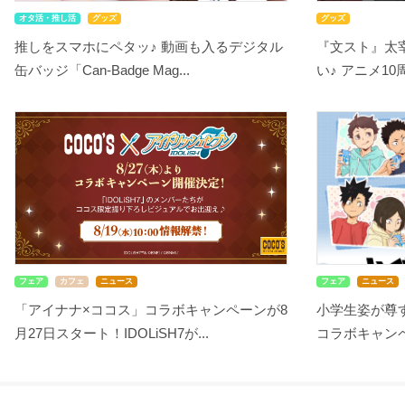
オタ活・推し活
グッズ
グッズ
推しをスマホにペタッ♪ 動画も入るデジタル
『文スト』太
缶バッジ「Can-Badge Mag...
い♪ アニメ10
フェア
カフェ
ニュース
フェア
ニュース
「アイナナ×ココス」コラボキャンペーンが8
小学生姿が尊す
月27日スタート！IDOLiSH7が...
コラボキャンペ