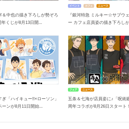
イベント
カフェ
ニュース
宰＆中也の描き下ろしが勢ぞろ
『銀河特急 ミルキー☆サブウェ
周年くじが8月13日開...
ー カフェ店員姿の描き下ろしが尊
フェア
ニュース
ぎ「ハイキュー!!×ローソン」
五条＆七海が店員姿に♪「呪術廻
ーンが8月11日開始...
周年コラボが8月26日スタート！缶