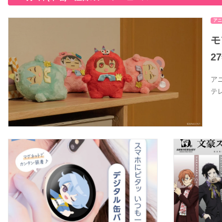
アニ
モ
2
ア
テ