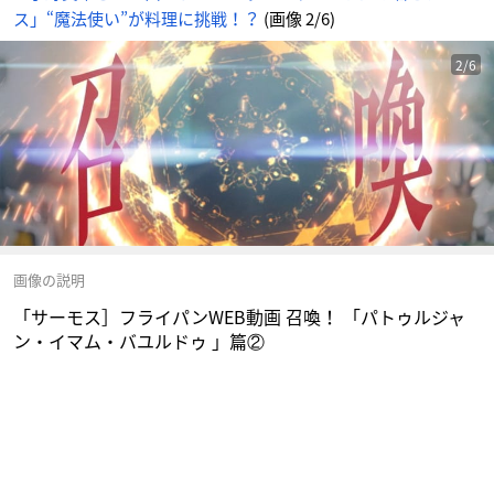
ん
ス」“魔法使い”が料理に挑戦！？
(画像 2/6)
2/6
画像の説明
「サーモス］フライパンWEB動画 召喚！ 「パトゥルジャ
ン・イマム・バユルドゥ 」篇②