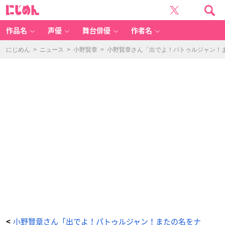
「サ
に
ー
じ
モ
め
ス］
ん
フ
ラ
作品名
声優
舞台俳優
作者名
イ
パ
ン
W
にじめん
>
ニュース
>
小野賢章
>
小野賢章さん「出でよ！パトゥルジャン！ま
E
B
動
画 召
喚！
「パ
ト
ゥ
ル
ジ
ャ
ン・
イ
マ
ム・
バ
ユ
ル
ド
ゥ
」
篇
②
-
ア
ニ
メ
情
報
サ
イ
ト
に
じ
小野賢章さん「出でよ！パトゥルジャン！またの名をナ
<
め