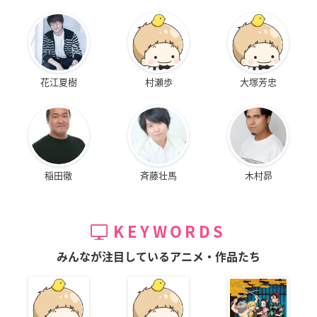
花江夏樹
村瀬歩
大塚芳忠
稲田徹
斉藤壮馬
木村昴
KEYWORDS
みんなが注目しているアニメ・作品たち