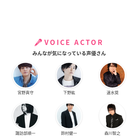
VOICE ACTOR
みんなが気になっている声優さん
宮野真守
下野紘
速水奨
諏訪部順一
鈴村健一
森川智之