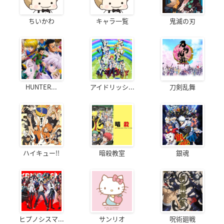
ちいかわ
キャラ一覧
鬼滅の刃
HUNTER...
アイドリッシ...
刀剣乱舞
ハイキュー!!
暗殺教室
銀魂
ヒプノシスマ...
サンリオ
呪術廻戦