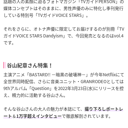
話題の人の素顔に迫るフォトマガジン「TVガイドPERSON」の
媒体コンセプトはそのままに、男性声優のみに特化し季刊発行
している特別号「TVガイドVOICE STARS」。
それをさらに、オトナ声優に限定してお届けするのが別冊「TV
ガイドVOICE STARS Dandyism」で、今回発売となるのはvol.4
です。
谷山紀章さん特集！
主演アニメ「BASTARD!! －暗黒の破壊神－」が今年Netflixにて
全世界同時配信、さらに音楽ユニット・GRANRODEOとしては
9thアルバム「Question」を2022年3月23日(水)にリリースを控
え、精力的に活動する谷山さん。
そんな谷山さんの大人の魅力が本誌にて、
撮り下ろしポートレ
＆
で徹底解剖されています。
ート
1万字超えインタビュー