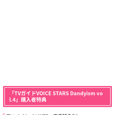
「TVガイドVOICE STARS Dandyism vo
l.4」購入者特典