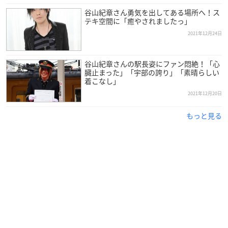
(TVアニメ「薔薇王の葬列」)
谷山紀章さん勇気を出してある場所へ！ス
関俊彦×保志総一朗×平田広明×石田彰
テキ空間に「癒やされましたっ」
(TVアニメ「最遊記RELOAD -ZEROIN-」)
2021年12月24日
津田健次郎×浪川大輔
谷山紀章さんの駅長姿にファン悶絶！「心
三木眞一郎
臓止まった」「宇部の誇り」「素晴らしい
着こなし」
山路和弘×朴璐美
2021年12月20日
下野紘
もっと見る
細谷佳正
谷山紀章 超ワイド両面ピンナップ
※敬称略
(内容は変更になる可能性がございます)
アニメイトで購入
Amazonで購入