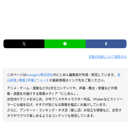
記事の内容について報告する
このページは
kusuguru株式会社
のにじめん編集部が作成・配信しています。
谷
山紀章
/
書籍
/
声優
/
ニュース
の最新情報はリンク先をご覧ください。
アニメ・ゲーム・漫画などの2次元コンテンツや、声優・舞台・俳優などの情
報・話題をお届けする情報メディア「にじめん」。
女性向けアニメをはじめ、少年アニメやキャラクター作品、VTuberなどストリー
マーにも幅を広げ、オタクが気になる情報を幅広くお届けしています。
さらに、アンケート・ランキング・オタ活（推し活）お役立ち情報など、女性オ
タクがワクワク楽しめるようなコンテンツも発信しています。