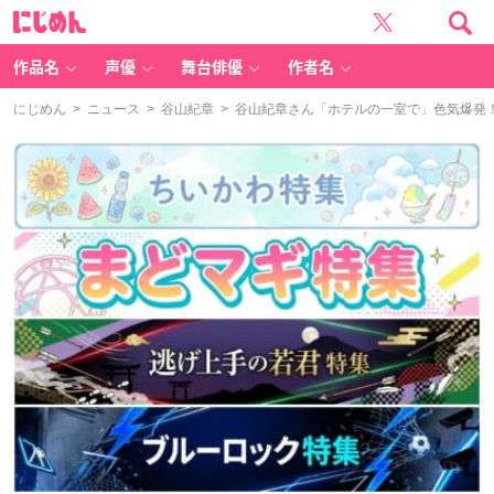
に
じ
め
ん
作品名
声優
舞台俳優
作者名
にじめん
>
ニュース
>
谷山紀章
> 谷山紀章さん「ホテルの一室で」色気爆発！？“TV