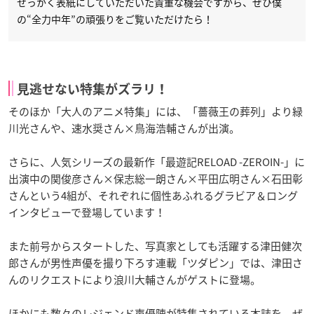
せっかく表紙にしていただいた貴重な機会ですから、ぜひ僕
の“全力中年”の頑張りをご覧いただけたら！
見逃せない特集がズラリ！
そのほか「大人のアニメ特集」には、「薔薇王の葬列」より緑
川光さんや、速水奨さん×鳥海浩輔さんが出演。
さらに、人気シリーズの最新作「最遊記RELOAD -ZEROIN-」に
出演中の関俊彦さん×保志総一朗さん×平田広明さん×石田彰
さんという4組が、それぞれに個性あふれるグラビア＆ロング
インタビューで登場しています！
また前号からスタートした、写真家としても活躍する津田健次
郎さんが男性声優を撮り下ろす連載「ツダピン」では、津田さ
んのリクエストにより浪川大輔さんがゲストに登場。
ほかにも数々のレジェンド声優陣が特集されている本誌を、ぜ