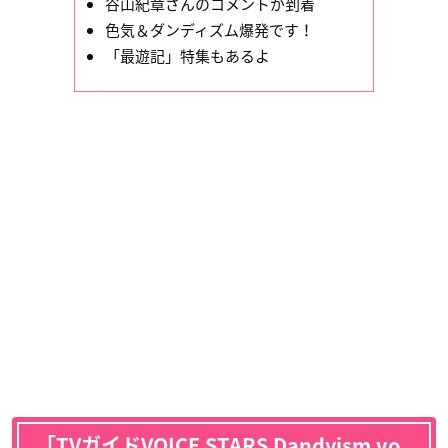
谷山紀章さんのコメントが到着
色気＆ダンディズム爆発です！
「最遊記」特集もあるよ
「TVガイドVOICE STARS Dandyism vo