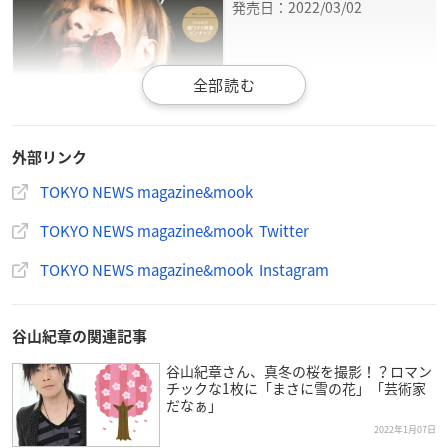
発売日：2022/03/02
外部リンク
TOKYO NEWS magazine&mook
TOKYO NEWS magazine&mook Twitter
谷山紀章
TOKYO NEWS magazine&mook Instagram
①撮り下ろしポートレート&ロングインタビュー
②GRANRODEO 9thアルバム「Question」ジャケット撮影
独占密着緑川光
谷山紀章の関連記事
(TVアニメ「薔薇王の葬列」)
谷山紀章さん、真冬の桜を撮影！？ロマン
小西克幸
チックな1枚に「まさに雪の花」「芸術家
だなぁ」
(TVアニメ「SHAMAN KING」)
速水奨×鳥海浩輔
2022年1月07日