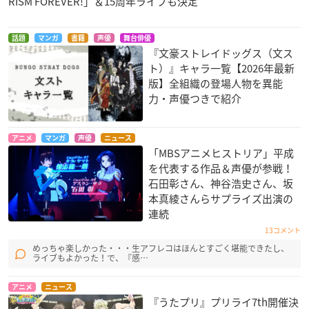
RISM FOREVER!」＆15周年ライブも決定
話題
マンガ
書籍
声優
舞台俳優
『文豪ストレイドッグス（文ス
ト）』キャラ一覧【2026年最新
版】全組織の登場人物を異能
力・声優つきで紹介
アニメ
マンガ
声優
ニュース
「MBSアニメヒストリア」平成
を代表する作品＆声優が参戦！
石田彰さん、神谷浩史さん、坂
本真綾さんらサプライズ出演の
連続
13コメント
めっちゃ楽しかった・・・生アフレコはほんとすごく堪能できたし、
ライブもよかった！で、『感…
アニメ
ニュース
『うたプリ』プリライ7th開催決