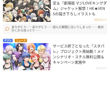
定＆『劇場版 マジLOVEキングダ
ム』ジャケット解禁！HE★VEN
Sの描き下ろしイラストも
34コメント
ありがとう……ありがとう……読んだ瞬間に泣いてしまった…… 絶対
行くから待ってて……
アプリ
ニュース
サービス終了となった『スタパ
レ』プロジェクト再始動！メイ
ンシナリオ・スチル無料公開＆
キャンペーン実施中
1コメント