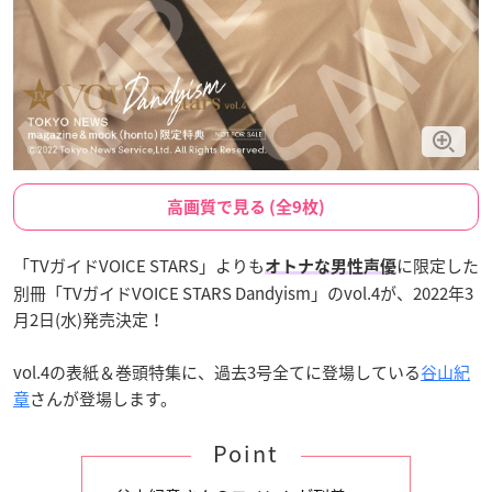
高画質で見る (全9枚)
「TVガイドVOICE STARS」よりも
に限定した
オトナな男性声優
別冊「TVガイドVOICE STARS Dandyism」のvol.4が、2022年3
月2日(水)発売決定！
vol.4の表紙＆巻頭特集に、過去3号全てに登場している
谷山紀
章
さんが登場します。
Point