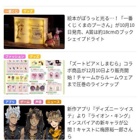
一番くじ
グッズ
絵本がぽうっと光る…！「一番
くじ くまのプーさん」が10月10
日発売、A賞は約18cmのブック
シェイプドライト
ファッション
グッズ
「ズートピア×しまむら」コラ
ボ商品が12月10日より販売開
始！チャームからルームウェア
まで圧巻のラインナップ
アプリ
ゲーム
声優
ニュース
新作アプリ『ディズニー ツイス
テ』より『ライオン・キング』
インスパイアの新キャラが公
開！キャストに梅原裕一郎さん
ら