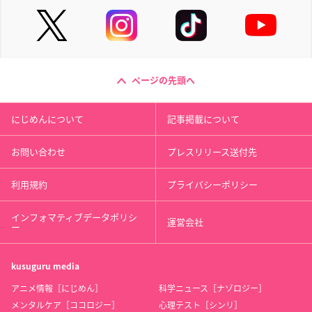
ページの先頭へ
にじめんについて
記事掲載について
お問い合わせ
プレスリリース送付先
利用規約
プライバシーポリシー
インフォマティブデータポリシ
運営会社
ー
kusuguru
media
アニメ情報［にじめん］
科学ニュース［ナゾロジー］
メンタルケア［ココロジー］
心理テスト［シンリ］