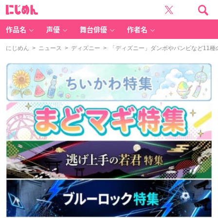
に
じ
め
ん
作品名
声優
舞台俳優
作者名
にじめん
>
ニュース
>
ディズニー
> 「ディズニー」ダンボやバンビなど11