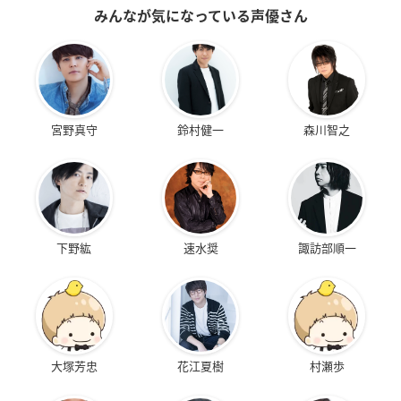
みんなが気になっている声優さん
宮野真守
鈴村健一
森川智之
下野紘
速水奨
諏訪部順一
大塚芳忠
花江夏樹
村瀬歩