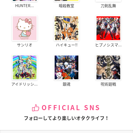
HUNTER...
暗殺教室
刀剣乱舞
サンリオ
ハイキュー!!
ヒプノシスマ...
アイドリッシ...
銀魂
呪術廻戦
OFFICIAL SNS
フォローしてより楽しいオタクライフ！