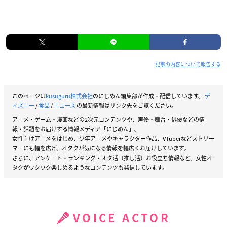
記事の内容について報告する
このページは
kusuguru株式会社
のにじめん編集部が作成・配信しています。
デ
ィズニー
/
食品
/
ニュース
の最新情報はリンク先をご覧ください。
アニメ・ゲーム・漫画などの2次元コンテンツや、声優・舞台・俳優などの情
報・話題をお届けする情報メディア「にじめん」。
女性向けアニメをはじめ、少年アニメやキャラクター作品、VTuberなどストリー
マーにも幅を広げ、オタクが気になる情報を幅広くお届けしています。
さらに、アンケート・ランキング・オタ活（推し活）お役立ち情報など、女性オ
タクがワクワク楽しめるようなコンテンツも発信しています。
VOICE ACTOR