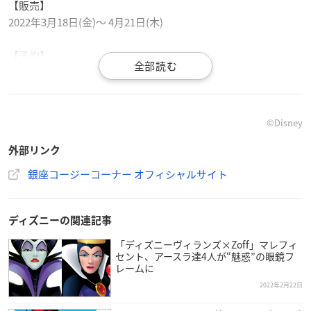
【販売】
2022年3月18日(金)〜 4月21日(木)
【予約】
店頭受付：2月25日(金)〜（終了日は店舗により異なります）
ネット受付：3月14日(月)10:00 〜 4月16日(土)
※生産上限数に達し次第、予約の受付は終了となります。
※ネット予約は、銀座コージーコーナー公式サイト内 「店舗
©︎Disney
で受け取りネット予約」でお申込ください。
外部リンク
※ネット予約のお受け取りは、限定店舗でのサービスとなりま
す。
銀座コージーコーナー オフィシャルサイト
ディズニーの関連記事
「ディズニーヴィランズ×Zoff」マレフィ
セント、アースラ達4人が“魅惑”の眼鏡フ
レームに
2022年2月22日