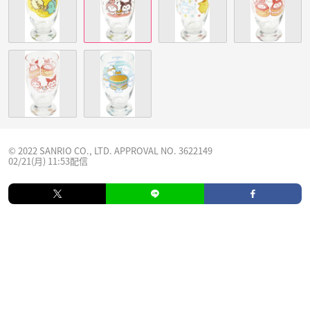
© 2022 SANRIO CO., LTD. APPROVAL NO. 3622149
02/21(月) 11:53配信