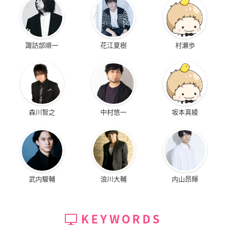
諏訪部順一
花江夏樹
村瀬歩
森川智之
中村悠一
坂本真綾
武内駿輔
浪川大輔
内山昂輝
KEYWORDS