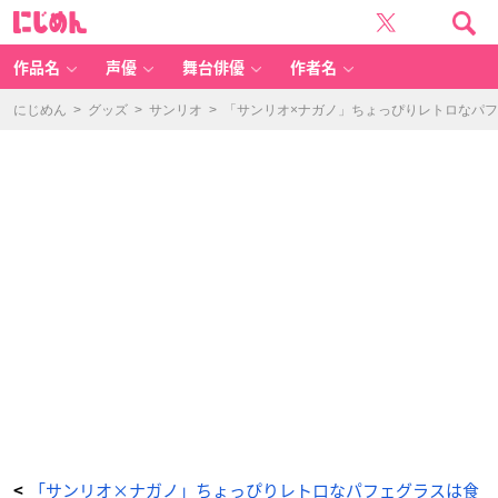
「ナ
に
ガ
じ
ノ
め
×
ん
サ
ン
作品名
声優
舞台俳優
作者名
リ
オ
キ
ャ
にじめん
>
グッズ
>
サンリオ
>
「サンリオ×ナガノ」ちょっぴりレトロなパ
ラ
ク
タ
ー
ズ」
グ
ラ
ス
-
ア
ニ
メ
情
報
サ
イ
ト
に
じ
め
ん
「サンリオ×ナガノ」ちょっぴりレトロなパフェグラスは食
<