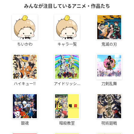
みんなが注目しているアニメ・作品たち
ちいかわ
キャラ一覧
鬼滅の刃
ハイキュー!!
アイドリッシ...
刀剣乱舞
銀魂
暗殺教室
呪術廻戦