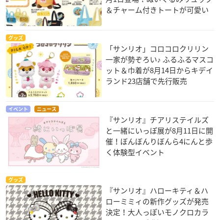
＆チャーム付きトートが可愛い
グッズ
「サンリオ」コロコロクリリン
一家が勢ぞろい♪ ふるふるマスコ
ット＆巾着が8月14日からキデイ
ランド23店舗で先行販売
イベント
ニュース
『サンリオ』チアリステイルズ
と一緒にいっぽ展が8月11日に開
催！ぼんぼんりぼんら4にんと歩
く体験型イベント
グッズ
『サンリオ』ハローキティ＆ハ
ローミミィの新作グッズが発売
決定！大人っぽいモノクロカラ