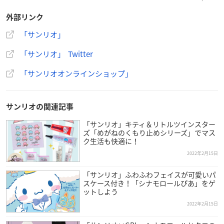
外部リンク
【前髪クリップ】好評のデラックスタイプ第2弾！ホログラ
「サンリオ」
ムパーツが中で反射してキラキラするよ☆お買い求めは、
「サンリオ」 Twitter
全国のサンリオショップまたはオンラインショップでね♡
h
ttps://t.co/HxjtoG5RoA
pic.twitter.com/HVPQMNmBbE
「サンリオオンラインショップ」
— サンリオ (@sanrio_news)
February 17, 2022
サンリオの関連記事
「サンリオ」キティ＆リトルツインスター
ズ「めがねのくもり止めシリーズ」でマス
ク生活も快適に！
2022年2月15日
「サンリオ」ふわふわフェイスが可愛いパ
スケース付き！「シナモロールぴあ」をゲ
ットしよう
2022年2月15日