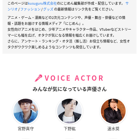
このページは
kusuguru株式会社
のにじめん編集部が作成・配信しています。
サ
ンリオ
/
ファッション
/
グッズ
の最新情報はリンク先をご覧ください。
アニメ・ゲーム・漫画などの2次元コンテンツや、声優・舞台・俳優などの情
報・話題をお届けする情報メディア「にじめん」。
女性向けアニメをはじめ、少年アニメやキャラクター作品、VTuberなどストリー
マーにも幅を広げ、オタクが気になる情報を幅広くお届けしています。
さらに、アンケート・ランキング・オタ活（推し活）お役立ち情報など、女性オ
タクがワクワク楽しめるようなコンテンツも発信しています。
VOICE ACTOR
みんなが気になっている声優さん
宮野真守
下野紘
速水奨