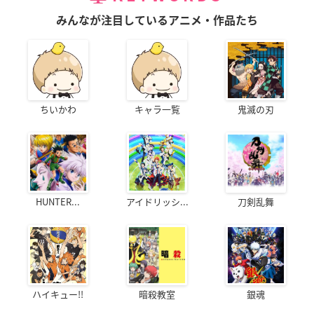
みんなが注目しているアニメ・作品たち
ちいかわ
キャラ一覧
鬼滅の刃
HUNTER...
アイドリッシ...
刀剣乱舞
ハイキュー!!
暗殺教室
銀魂