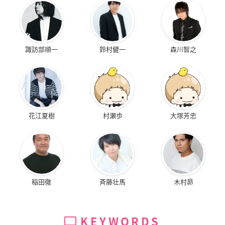
諏訪部順一
鈴村健一
森川智之
花江夏樹
村瀬歩
大塚芳忠
稲田徹
斉藤壮馬
木村昴
KEYWORDS