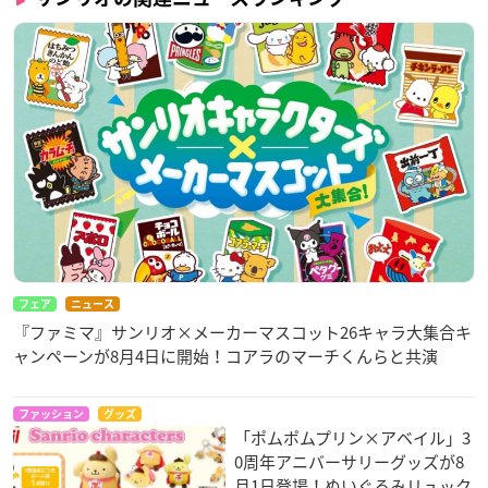
フェア
ニュース
『ファミマ』サンリオ×メーカーマスコット26キャラ大集合キ
ャンペーンが8月4日に開始！コアラのマーチくんらと共演
ファッション
グッズ
「ポムポムプリン×アベイル」3
0周年アニバーサリーグッズが8
月1日登場！ぬいぐるみリュック