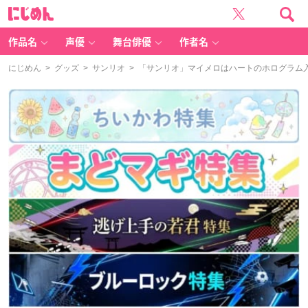
に
じ
め
ん
作品名
声優
舞台俳優
作者名
にじめん
>
グッズ
>
サンリオ
> 「サンリオ」マイメロはハートのホログラム