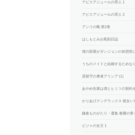
アビスアジュールの罪人 1
アビスアジュールの罪人 2
アンリの靴 第2巻
はしもとみお彫刻日誌
僕の部屋がダンジョンの休憩所にな
うちのメイドと結婚するためなら俺
居留守の勇者アリシア (1)
あやめ先輩は僕とヒミツの契約を 
かりあげクンデラックス 彼女い
鎌倉ものがたり・選集 春隣の章
ビジャの女王 1