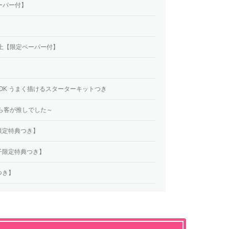
ーパー付】
】
上【限定ペーパー付】
OK うまく描けるスターターキットつき
ら客が推しでした～
限定特典つき】
子限定特典つき】
つき】