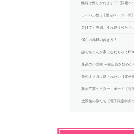
離縁は致しかねます! 2【限定ペ
ライバル婚 1【限定ペーパー付
欠けてく夫婦、すれ違う私たち 
僕らの地球の歩き方 3
誰でもまんが家になれちゃうBO
最高の小説家 ～書店員を始めた
失恋オメガは愛されたい【電子
難攻不落のビター・ボーイ【電
放課後の獣たち【電子限定特典