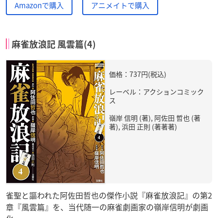
Amazonで購入
アニメイトで購入
麻雀放浪記 風雲篇(4)
価格：737円(税込)
レーベル：アクションコミック
ス
嶺岸 信明 (著), 阿佐田 哲也 (著
著), 浜田 正則 (著著著)
雀聖と謳われた阿佐田哲也の傑作小説『麻雀放浪記』の第2
章『風雲篇』を、当代随一の麻雀劇画家の嶺岸信明が劇画