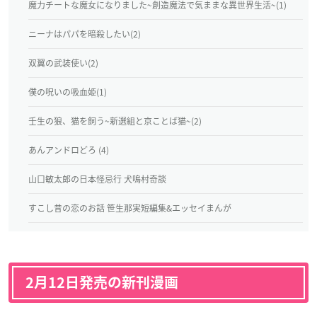
魔力チートな魔女になりました~創造魔法で気ままな異世界生活~(1)
ニーナはパパを暗殺したい(2)
双翼の武装使い(2)
僕の呪いの吸血姫(1)
壬生の狼、猫を飼う~新選組と京ことば猫~(2)
あんアンドロどろ (4)
山口敏太郎の日本怪忌行 犬鳴村奇談
すこし昔の恋のお話 笹生那実短編集&エッセイまんが
2月12日発売の新刊漫画