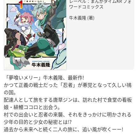
レーベル：まんがタイムKR フォ
ワードコミックス
牛木義隆 (著)
「夢喰いメリー」牛木義隆、最新作!
かつて正義の戦士だった「忍者」が悪党となって久しい鴇
の国。
配達人として旅をする唐草ジンは、訪れた村で食堂の看板
娘・緋鯉ココロと出会う。
村での出会いと忍者の来襲、それをきっかけに明かされる
少年の目的と少女の秘密とは!?
過去から未来へと続く二人の旅に、追い風が吹くーー!