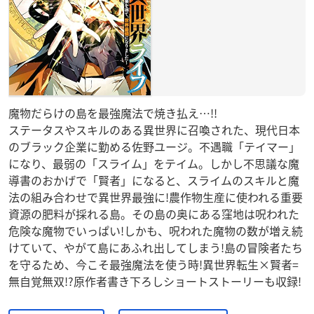
魔物だらけの島を最強魔法で焼き払え…!!
ステータスやスキルのある異世界に召喚された、現代日本
のブラック企業に勤める佐野ユージ。不遇職「テイマー」
になり、最弱の「スライム」をテイム。しかし不思議な魔
導書のおかげで「賢者」になると、スライムのスキルと魔
法の組み合わせで異世界最強に!農作物生産に使われる重要
資源の肥料が採れる島。その島の奥にある窪地は呪われた
危険な魔物でいっぱい!しかも、呪われた魔物の数が増え続
けていて、やがて島にあふれ出してしまう!島の冒険者たち
を守るため、今こそ最強魔法を使う時!異世界転生×賢者=
無自覚無双!?原作者書き下ろしショートストーリーも収録!