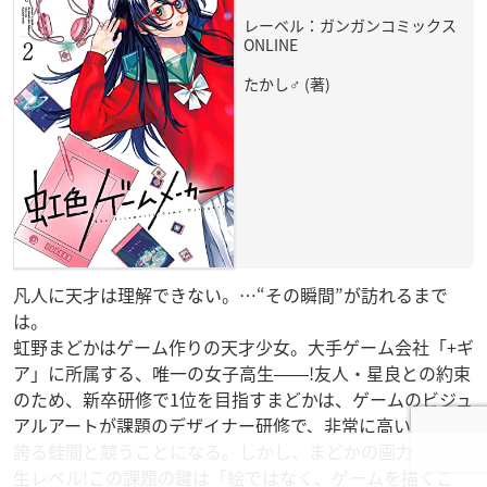
レーベル：ガンガンコミックス
ONLINE
たかし♂ (著)
凡人に天才は理解できない。…“その瞬間”が訪れるまで
は。
虹野まどかはゲーム作りの天才少女。大手ゲーム会社「+ギ
ア」に所属する、唯一の女子高生――!友人・星良との約束
のため、新卒研修で1位を目指すまどかは、ゲームのビジュ
アルアートが課題のデザイナー研修で、非常に高い画力を
誇る蛙間と競うことになる。しかし、まどかの画力は小学
生レベル!この課題の鍵は「絵ではなく、ゲームを描くこ