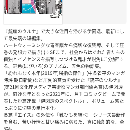
『銃座のウルナ』で大きな注目を浴びる伊図透、最新にし
て最先端の短編集。
ハートウォーミングな青春譜から痛切な復讐譚、そして圧
巻の発想力で描き出すSFまで、社会からはぐれた者たちの
孤独とイノセンスを描写しつづける鬼才が鋭角に“分解”す
る、鈍色(にびいろ)のプリズム、五色の物語集。
「紛れもなく本年(2019年)屈指の傑作」(中条省平のマンガ
時評 朝日新聞)など圧倒的賞賛を受けた『銃座のウルナ』
(第21回文化庁メディア芸術祭マンガ部門優秀賞)の伊図透
が、奇妙な年となった2021年に、月刊コミックビームで発
表した短篇連載「伊図透のスペクトル」、ボリューム感た
っぷりに切望の単行本化。
長篇『エイス』の外伝や「靴ひもを結べ!」シリーズ最新作
を含む、苦い抒情と甘い痛みに満ちた、真に独創的な、全
5話。