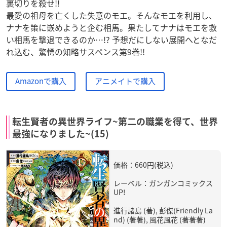
裏切りを殺せ!!
最愛の祖母を亡くした失意のモエ。そんなモエを利用し、
ナナを策に嵌めようと企む相馬。果たしてナナはモエを救
い相馬を撃退できるのか…!? 予想だにしない展開へとなだ
れ込む、驚愕の知略サスペンス第9巻!!
Amazonで購入
アニメイトで購入
転生賢者の異世界ライフ~第二の職業を得て、世界
最強になりました~(15)
価格：660円(税込)
レーベル：ガンガンコミックス
UP!
進行諸島 (著), 彭傑(Friendly La
nd) (著著), 風花風花 (著著著)