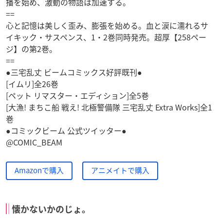
播を始め、激動の物語は加速する。
==
心と記憶は美しく歪み、膨張を始める。血と涙に濡れるサ
イキック・サスペンス、1・2巻同時発売。超厚【258ペー
ジ】の第2巻。
==
●三宅乱丈 ビームコミックス好評既刊●
[イムリ]全26巻
[ペット リマスター・エディション]全5巻
[大漁! まちこ船 戦え! 北極警備隊 三宅乱丈 Extra Works]全1
巻
●コミックビーム 公式ツイッター●
@COMIC_BEAM
Amazonで購入
アニメイトで購入
懐かないかのじょ。