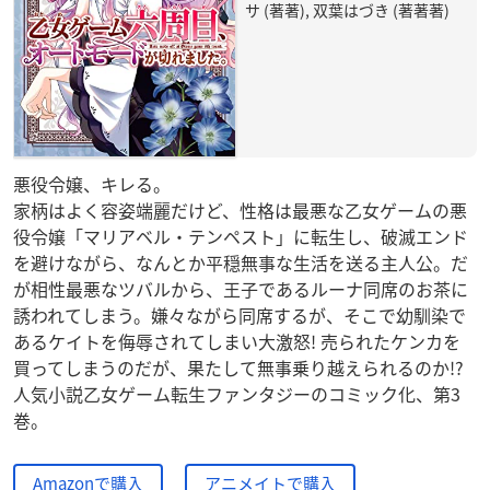
サ (著著), 双葉はづき (著著著)
悪役令嬢、キレる。
家柄はよく容姿端麗だけど、性格は最悪な乙女ゲームの悪
役令嬢「マリアベル・テンペスト」に転生し、破滅エンド
を避けながら、なんとか平穏無事な生活を送る主人公。だ
が相性最悪なツバルから、王子であるルーナ同席のお茶に
誘われてしまう。嫌々ながら同席するが、そこで幼馴染で
あるケイトを侮辱されてしまい大激怒! 売られたケンカを
買ってしまうのだが、果たして無事乗り越えられるのか!?
人気小説乙女ゲーム転生ファンタジーのコミック化、第3
巻。
Amazonで購入
アニメイトで購入