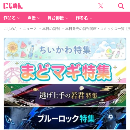
に
じ
め
ん
作品名
声優
舞台俳優
作者名
にじめん
>
ニュース
>
本日の新刊
> 本日発売の新刊漫画・コミックス一覧【発売