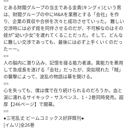
==
とある財閥グループの当主である金貴(キングィ)という男
は、財閥グループの中にM&Aを業務とする「会社」を作
り、企業の買収や合併を次々と成功させていった。 難しい
交渉時には必ず姪を同伴させるのだが、不可解なのはその
姪が“幼い少女”を連れてくることだった。そして、どんな
に難しい交渉であっても、最後には必ず上手くいくのだっ
たーー。
==
人の脳内に潜り込み、記憶を操る能力者達。異能力を悪用
して急成長を遂げる「会社」だったが、突如現れた「賊」
の襲撃によって、波乱の物語は幕を開ける。
==
心を失っても、僕は僕で在り続けられるのだろうか。血と
涙に濡れるサイキック・サスペンス、1・2巻同時発売。超
厚【246ページ】で開幕。
==
●三宅乱丈 ビームコミックス好評既刊●
[イムリ]全26巻