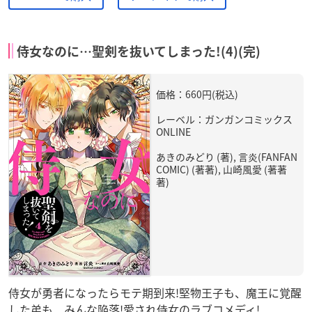
侍女なのに…聖剣を抜いてしまった!(4)(完)
価格：660円(税込)
レーベル：ガンガンコミックス
ONLINE
あきのみどり (著), 言炎(FANFAN
COMIC) (著著), 山崎風愛 (著著
著)
侍女が勇者になったらモテ期到来!堅物王子も、魔王に覚醒
した弟も、みんな陥落!愛され侍女のラブコメディ!