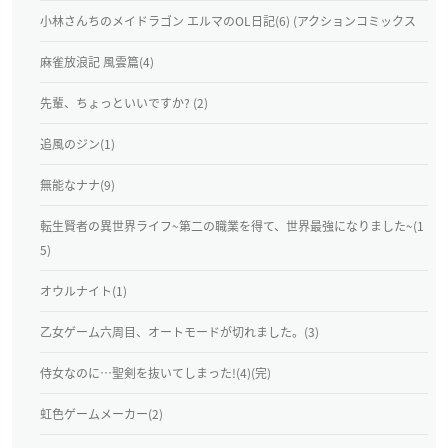
小林さんちのメイドラゴン エルマのOL日記(6) (アクションコミックス
麻雀放浪記 風雲篇(4)
先輩、ちょっといいですか? (2)
追風のジン(1)
無能なナナ(9)
転生賢者の異世界ライフ~第二の職業を得て、世界最強になりました~(1
5)
オウルナイト(1)
乙女ゲーム六周目、オートモードが切れました。(3)
侍女なのに…聖剣を抜いてしまった!(4)(完)
虹色ゲームメーカー(2)