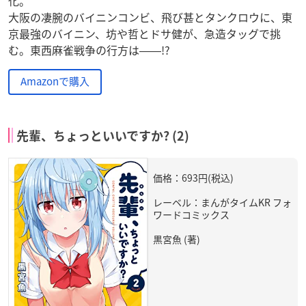
化。
大阪の凄腕のバイニンコンビ、飛び甚とタンクロウに、東
京最強のバイニン、坊や哲とドサ健が、急造タッグで挑
む。東西麻雀戦争の行方は――!?
Amazonで購入
先輩、ちょっといいですか? (2)
価格：693円(税込)
レーベル：まんがタイムKR フォ
ワードコミックス
黒宮魚 (著)