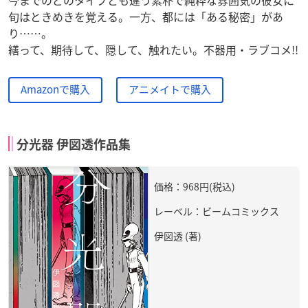
旬はときめきを覚える。一方、都には「ある秘密」があ
り……。
繕って、期待して、隠して、触れたい。不器用・ラブコメ!!
Amazonで購入
アニメイトで購入
分光器 伊図透作品集
価格：968円(税込)
レーベル：ビームコミックス
伊図透 (著)