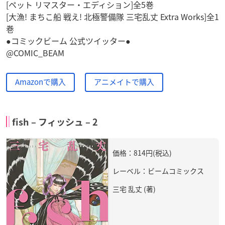
[ペット リマスター・エディション]全5巻
[大漁! まちこ船 戦え! 北極警備隊 三宅乱丈 Extra Works]全1
巻
●コミックビーム 公式ツイッター●
@COMIC_BEAM
Amazonで購入
アニメイトで購入
fish – フィッシュ – 2
価格：814円(税込)
レーベル：ビームコミックス
三宅 乱丈 (著)