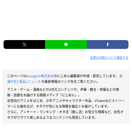
記事の内容について報告する
このページは
kusuguru株式会社
のにじめん編集部が作成・配信しています。
鬼
滅の刃
/
食品
/
ニュース
の最新情報はリンク先をご覧ください。
アニメ・ゲーム・漫画などの2次元コンテンツや、声優・舞台・俳優などの情
報・話題をお届けする情報メディア「にじめん」。
女性向けアニメをはじめ、少年アニメやキャラクター作品、VTuberなどストリー
マーにも幅を広げ、オタクが気になる情報を幅広くお届けしています。
さらに、アンケート・ランキング・オタ活（推し活）お役立ち情報など、女性オ
タクがワクワク楽しめるようなコンテンツも発信しています。