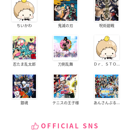
ちいかわ
鬼滅の刃
呪術廻戦
忍たま乱太郎
刀剣乱舞
Ｄｒ．ＳＴＯ...
銀魂
テニスの王子様
あんさんぶる...
OFFICIAL SNS