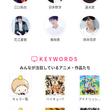
江口拓也
羽多野渉
速水奨
花江夏樹
梶裕貴
岡本信彦
KEYWORDS
みんなが注目しているアニメ・作品たち
キャラ一覧
ハイキュー!!
アイドリッシ...