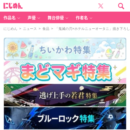
に
じ
め
ん
作品名
声優
舞台俳優
作者名
にじめん
>
ニュース
>
食品
> 「鬼滅の刃×ホテルニューオータニ」描き下ろ