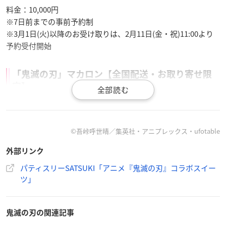
料金：10,000円
※7日前までの事前予約制
※3月1日(火)以降のお受け取りは、2月11日(金・祝)11:00より
予約受付開始
「鬼滅の刃」マカロン【全国配送・お取り寄せ限
定】
【料金】
6,000円
※配送料別
©︎吾峠呼世晴／集英社・アニプレックス・ufotable
※配送限定商品
※3月分は、2月18日(金)11:00より受付開始
外部リンク
パティスリーSATSUKI「アニメ『鬼滅の刃』コラボスイー
【配送期間】
ツ」
2月分：2月9日(水)〜2月13日(日)
3月分：3月9日(水)～3月13日(日)
※お届け時期は前後する場合があります。配達日は指定できま
鬼滅の刃の関連記事
せん。