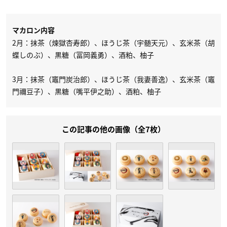
マカロン内容
2月：抹茶（煉獄杏寿郎）、ほうじ茶（宇髄天元）、玄米茶（胡
蝶しのぶ）、黒糖（冨岡義勇）、酒粕、柚子
3月：抹茶（竈門炭治郎）、ほうじ茶（我妻善逸）、玄米茶（竈
門禰豆子）、黒糖（嘴平伊之助）、酒粕、柚子
この記事の他の画像（全7枚）