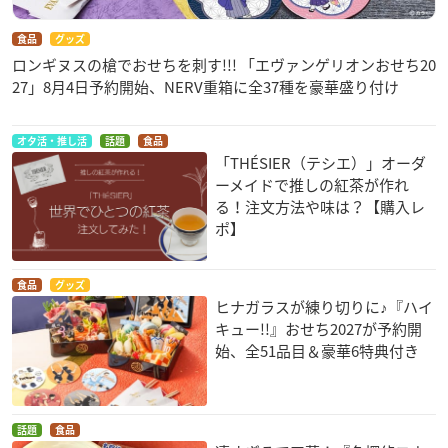
食品
グッズ
ロンギヌスの槍でおせちを刺す!!! 「エヴァンゲリオンおせち20
27」8月4日予約開始、NERV重箱に全37種を豪華盛り付け
オタ活・推し活
話題
食品
「THÉSIER（テシエ）」オーダ
ーメイドで推しの紅茶が作れ
る！注文方法や味は？【購入レ
ポ】
食品
グッズ
ヒナガラスが練り切りに♪『ハイ
キュー!!』おせち2027が予約開
始、全51品目＆豪華6特典付き
話題
食品