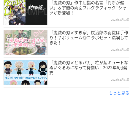
「鬼滅の刃」作中屈指の名言「判断が遅
い」＆宇髄の両面フルグラフィックTシャ
【店舗】
ツが新登場！
パティスリーSATSUKI(ザ・メイン ロビィ階)
2022年2月02日
「鬼滅の刃×すき家」炭治郎の羽織は手作
り！？ボリューム◎コラボセット満喫して
きた！
2022年2月02日
「鬼滅の刃×とるパカ」柱が超キュートな
ぬいぐるみになって勢揃い！2022年6月発
売
2022年1月31日
もっと見る