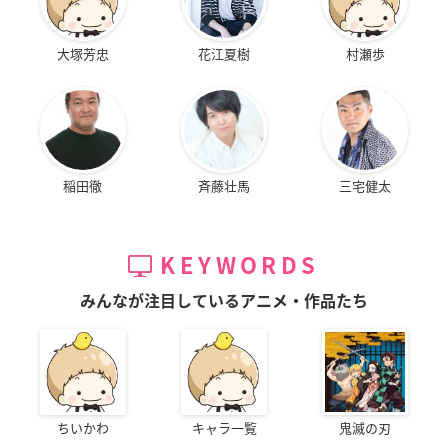
大塚芳忠
花江夏樹
村瀬歩
稲田徹
斉藤壮馬
三宅健太
KEYWORDS
みんなが注目しているアニメ・作品たち
ちいかわ
キャラ一覧
鬼滅の刃