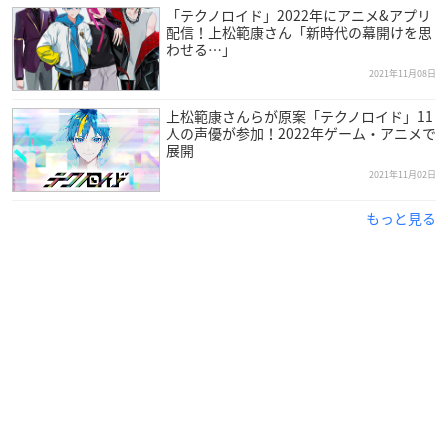
「テクノロイド」2022年にアニメ&アプリ
テクノロイド ユニゾンハート
配信！上松範康さん「新時代の幕開けを思
わせる…」
【ジャンル】
2021年11月08日
「kokoro」を育むパズルアドベンチャー
上松範康さんらが原案「テクノロイド」11
【配信時期】
人の声優が参加！2022年ゲーム・アニメで
展開
2022年1月21日(金)予定
2021年11月02日
▼事前登録はこちら
もっと見る
iOS
／
Android