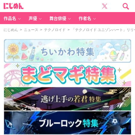
に
じ
め
ん
作品名
声優
舞台俳優
作者名
にじめん
>
ニュース
>
テクノロイド
> 「テクノロイド ユニゾンハート」リリ