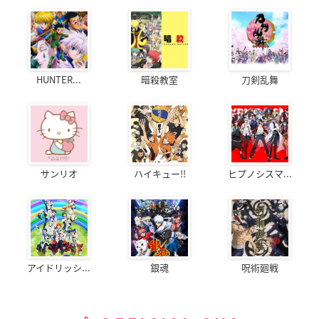
HUNTER...
暗殺教室
刀剣乱舞
サンリオ
ハイキュー!!
ヒプノシスマ...
アイドリッシ...
銀魂
呪術廻戦