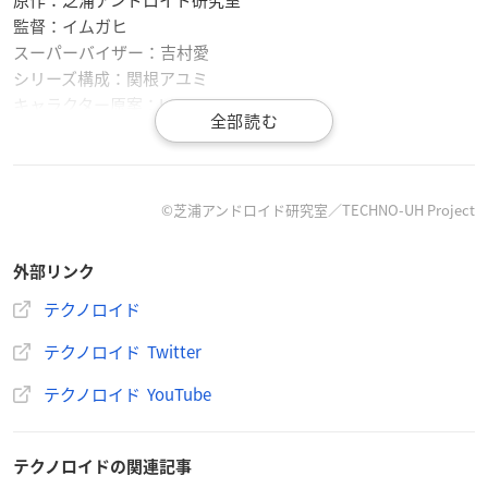
原作：芝浦アンドロイド研究室
監督：イムガヒ
スーパーバイザー：吉村愛
シリーズ構成：関根アユミ
キャラクター原案：LAM
キャラクターデザイン：﨑口さおり
音楽：Elements Garden×RUCCA
音響監督：長崎行男
タイトル＆ロゴ制作：雷雷公社
©芝浦アンドロイド研究室／TECHNO-UH Project
CG制作：LOGIC&MAGIC
アニメーション制作：動画工房
外部リンク
ゲーム開発・運営：ワンダープラネット
テクノロイド
原作表記：芝浦アンドロイド研究室
※敬称略
テクノロイド Twitter
テクノロイド YouTube
アプリ概要
テクノロイドの関連記事