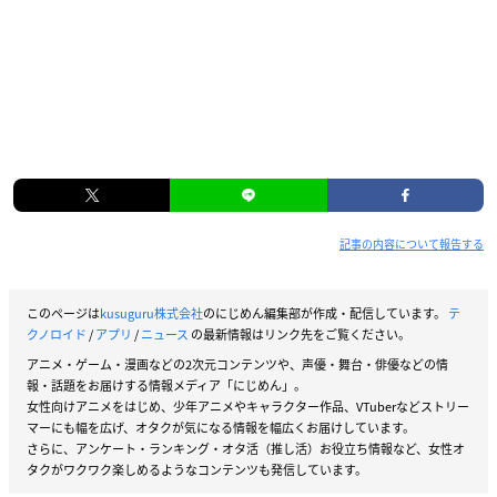
記事の内容について報告する
このページは
kusuguru株式会社
のにじめん編集部が作成・配信しています。
テ
クノロイド
/
アプリ
/
ニュース
の最新情報はリンク先をご覧ください。
アニメ・ゲーム・漫画などの2次元コンテンツや、声優・舞台・俳優などの情
報・話題をお届けする情報メディア「にじめん」。
女性向けアニメをはじめ、少年アニメやキャラクター作品、VTuberなどストリー
マーにも幅を広げ、オタクが気になる情報を幅広くお届けしています。
さらに、アンケート・ランキング・オタ活（推し活）お役立ち情報など、女性オ
タクがワクワク楽しめるようなコンテンツも発信しています。