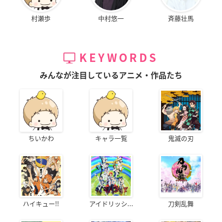
村瀬歩
中村悠一
斉藤壮馬
KEYWORDS
みんなが注目しているアニメ・作品たち
ちいかわ
キャラ一覧
鬼滅の刃
ハイキュー!!
アイドリッシ...
刀剣乱舞