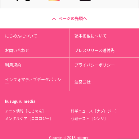
ページの先頭へ
にじめんについて
記事掲載について
お問い合わせ
プレスリリース送付先
利用規約
プライバシーポリシー
インフォマティブデータポリシ
運営会社
ー
kusuguru
media
アニメ情報［にじめん］
科学ニュース［ナゾロジー］
メンタルケア［ココロジー］
心理テスト［シンリ］
Copyright 2013 nijimen.