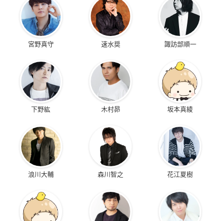
宮野真守
速水奨
諏訪部順一
下野紘
木村昴
坂本真綾
浪川大輔
森川智之
花江夏樹