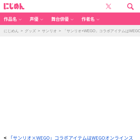
シ
に
ナ
じ
モ
め
ロ
ん
ー
ル
作品名
声優
舞台俳優
作者名
チ
ュ
ー
ル
にじめん
>
グッズ
>
サンリオ
>
「サンリオ×WEGO」コラボアイテムはWE
ス
カ
ー
ト
イ
メ
ー
ジ
-
ア
ニ
メ
情
報
サ
イ
ト
に
じ
め
ん
「サンリオ×WEGO」コラボアイテムはWEGOオンラインス
<