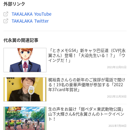
外部リンク
TAKALAKA YouTube
TAKALAKA Twitter
代永翼の関連記事
「ときメモGS4」新キャラ巴征道（CV代永
翼さん）登場！「大迫先生いる！？」「ウ
イングだ！」
2021年12月01日
梶裕貴さんらの新年のご挨拶が電話で聞け
る！19名の豪華声優陣が参加する「2022
年37card年賀状」
2021年11月30日
生の声をお届け「弱ペダ×東武動物公園」
山下大輝さん&代永翼さんのトークイベン
ト！
2021年7月08日