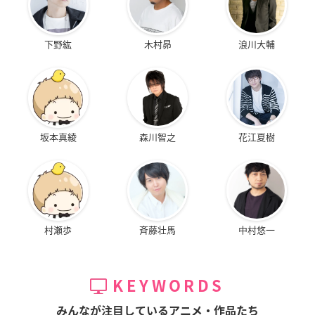
下野紘
木村昴
浪川大輔
坂本真綾
森川智之
花江夏樹
村瀬歩
斉藤壮馬
中村悠一
KEYWORDS
みんなが注目しているアニメ・作品たち