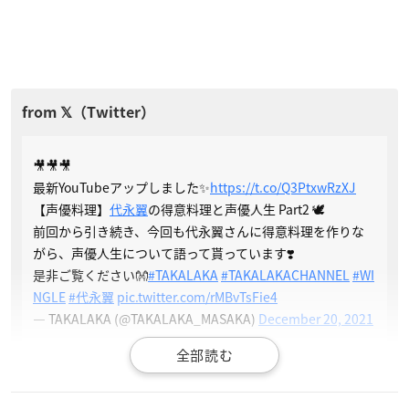
🎥🎥🎥
最新YouTubeアップしました✨
https://t.co/Q3PtxwRzXJ
【声優料理】
代永翼
の得意料理と声優人生 Part2 🕊
前回から引き続き、今回も代永翼さんに得意料理を作りな
がら、声優人生について語って貰っています❣️
是非ご覧ください👐
#TAKALAKA
#TAKALAKACHANNEL
#WI
NGLE
#代永翼
pic.twitter.com/rMBvTsFie4
— TAKALAKA (@TAKALAKA_MASAKA)
December 20, 2021