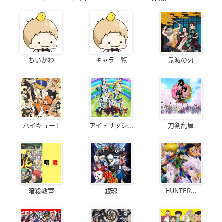
ちいかわ
キャラ一覧
鬼滅の刃
ハイキュー!!
アイドリッシ...
刀剣乱舞
暗殺教室
銀魂
HUNTER...