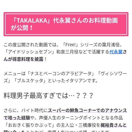
「TAKALAKA」代永翼さんのお料理動画
が公開！
この度公開された動画では、「Free!」シリーズの葉月渚役、
「アイドリッシュセブン」和泉三月役などで活躍する
代永翼
さ
！
んが得意料理を披露
メニューは「ナスとベーコンのアラビアータ」「ヴィシソワー
ズ」「ブルスケッタ」といったイタリアンです。
料理男子最高すぎでは…？？？
さらに、バイト時代に
スーパーの鮮魚コーナーでのアナウンス
や、声優人生のターニングポイントとなる作品
で培った経験
「おおきく振りかぶって」の主人公・三橋廉役を
梶裕貴さんと