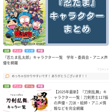
話題
アニメ
マンガ
声優
『忍たま乱太郎』キャラクター一覧 学年・委員会・アニメ声
優を網羅
7コメント
めっちゃ分かりやすいです！ ありがとうございます！！
話題
アニメ
ゲーム
声優
【2025年最新】『刀剣乱舞』キ
ャラクター一覧｜刀剣男士117振
の声優・刀派・絵師・アニメ情
報などを完全網羅