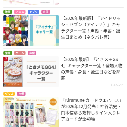
話題
アニメ
アプリ
声優
【2026年最新版】『アイドリッ
シュセブン（アイナナ）』キャ
ラクター一覧！声優・年齢・誕
生日まとめ【ネタバレ有】
話題
ゲーム
声優
【2025年最新】『ときメモGS
4』キャラクター一覧！登場人物
の声優・身長・誕生日などを網
羅
1コメント
グッズ
声優
「Kiramune カードウエハース」
が2026年12月発売！神谷浩史・
岡本信彦ら箔押しサイン入りレ
アカードが全40種