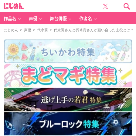
に
じ
め
ん
作品名
声優
舞台俳優
作者名
にじめん
>
声優
>
代永翼
> 代永翼さんと梶裕貴さんが競い合った主役とは？