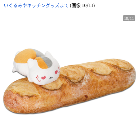
生
いぐるみやキッチングッズまで
(画像 10/11)
ぬ
い
ぐ
る
み
10/11
-
ア
ニ
メ
情
報
サ
イ
ト
に
じ
め
ん