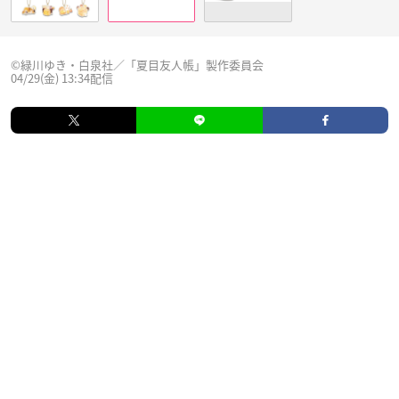
©緑川ゆき・白泉社／「夏目友人帳」製作委員会
04/29(金) 13:34配信