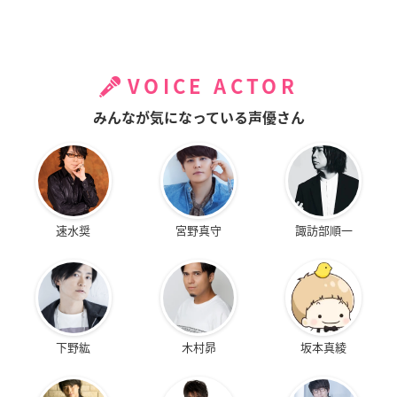
VOICE ACTOR
みんなが気になっている声優さん
速水奨
宮野真守
諏訪部順一
下野紘
木村昴
坂本真綾