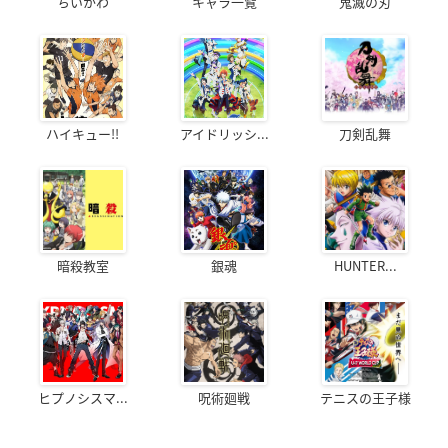
ちいかわ
キャラ一覧
鬼滅の刃
ハイキュー!!
アイドリッシ...
刀剣乱舞
暗殺教室
銀魂
HUNTER...
ヒプノシスマ...
呪術廻戦
テニスの王子様