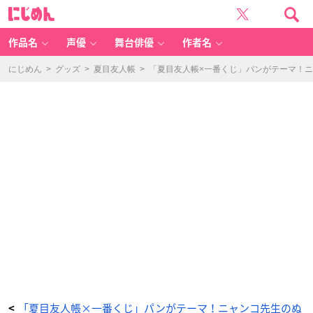
「一
に
番
じ
く
め
じ
ん
夏
目
作品名
声優
舞台俳優
作者名
友
人
帳
～
にじめん
>
グッズ
>
夏目友人帳
>
「夏目友人帳×一番くじ」パンがテーマ！
ニ
ャ
ン
コ
先
生
と
焼
き
た
て
パ
ン
～」
ラ
ス
ト
ワ
ン
賞
フ
ラ
ン
ス
パ
ン
と
び
つ
き
ニ
ャ
ン
コ
「夏目友人帳×一番くじ」パンがテーマ！ニャンコ先生のぬ
<
先